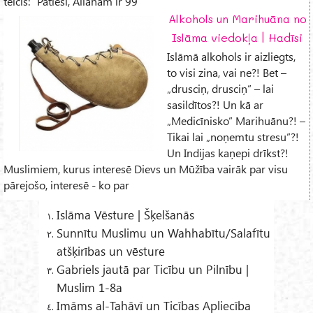
teicis: “Patiesi, Allāham ir 99
Alkohols un Marihuāna no
Islāma viedokļa | Hadīsi
Islāmā alkohols ir aizliegts,
to visi zina, vai ne?! Bet –
„drusciņ, drusciņ” – lai
sasildītos?! Un kā ar
„Medicīnisko” Marihuānu?! –
Tikai lai „noņemtu stresu”?!
Un Indijas kaņepi drīkst?!
Muslimiem, kurus interesē Dievs un Mūžība vairāk par visu
pārejošo, interesē - ko par
Islāma Vēsture | Šķelšanās
Sunnītu Muslimu un Wahhabītu/Salafītu
atšķirības un vēsture
Gabriels jautā par Ticību un Pilnību |
Muslim 1-8a
Imāms al-Tahāvī un Ticības Apliecība