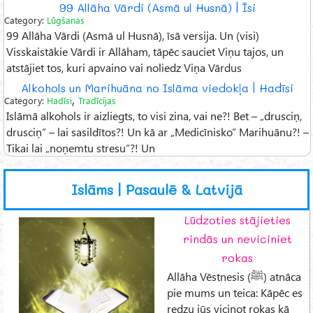
99 Allāha Vārdi (Asmā ul Husnā) | Īsi
Category:
Lūgšanas
99 Allāha Vārdi (Asmā ul Husnā), īsā versija. Un (visi)
Visskaistākie Vārdi ir Allāham, tāpēc sauciet Viņu tajos, un
atstājiet tos, kuri apvaino vai noliedz Viņa Vārdus
Alkohols un Marihuāna no Islāma viedokļa | Hadīsi
,
Category:
Hadīsi
Tradīcijas
Islāmā alkohols ir aizliegts, to visi zina, vai ne?! Bet – „drusciņ,
drusciņ” – lai sasildītos?! Un kā ar „Medicīnisko” Marihuānu?! –
Tikai lai „noņemtu stresu”?! Un
Islāms | Pasaulē & Latvijā
Lūdzoties stājieties
rindās un neviciniet
rokas
Allāha Vēstnesis (ﷺ) atnāca
pie mums un teica: Kāpēc es
redzu jūs vicinot rokas kā