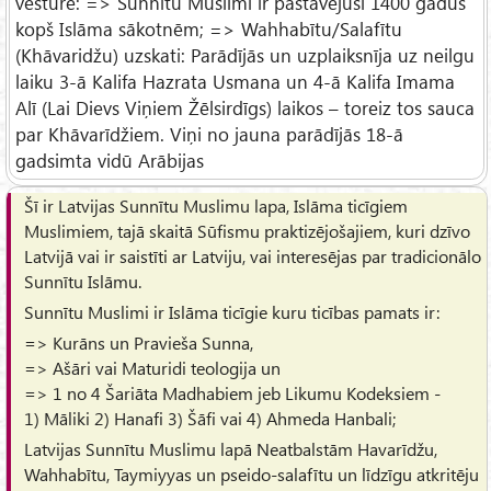
vēsture: => Sunnītu Muslimi ir pastāvējuši 1400 gadus
kopš Islāma sākotnēm; => Wahhabītu/Salafītu
(Khāvaridžu) uzskati: Parādījās un uzplaiksnīja uz neilgu
laiku 3-ā Kalifa Hazrata Usmana un 4-ā Kalifa Imama
Alī (Lai Dievs Viņiem Žēlsirdīgs) laikos – toreiz tos sauca
par Khāvarīdžiem. Viņi no jauna parādījās 18-ā
gadsimta vidū Arābijas
Šī ir Latvijas Sunnītu Muslimu lapa, Islāma ticīgiem
Muslimiem, tajā skaitā Sūfismu praktizējošajiem, kuri dzīvo
Latvijā vai ir saistīti ar Latviju, vai interesējas par tradicionālo
Sunnītu Islāmu.
Sunnītu Muslimi ir Islāma ticīgie kuru ticības pamats ir:
=> Kurāns un Pravieša Sunna,
=> Ašāri vai Maturidi teologija un
=> 1 no 4 Šariāta Madhabiem jeb Likumu Kodeksiem -
1) Māliki 2) Hanafi 3) Šāfi vai 4) Ahmeda Hanbali;
Latvijas Sunnītu Muslimu lapā Neatbalstām Havarīdžu,
Wahhabītu, Taymiyyas un pseido-salafītu un līdzīgu atkritēju