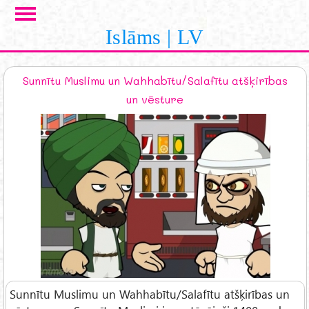
Skip to main content
Islāms | LV
Sunnītu Muslimu un Wahhabītu/Salafītu atšķirības
un vēsture
Sunnītu Muslimu un Wahhabītu/Salafītu atšķirības un