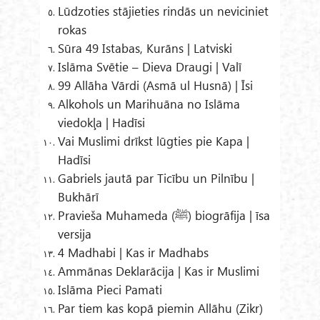
Lūdzoties stājieties rindās un neviciniet
rokas
Sūra 49 Istabas, Kurāns | Latviski
Islāma Svētie – Dieva Draugi | Valī
99 Allāha Vārdi (Asmā ul Husnā) | Īsi
Alkohols un Marihuāna no Islāma
viedokļa | Hadīsi
Vai Muslimi drīkst lūgties pie Kapa |
Hadīsi
Gabriels jautā par Ticību un Pilnību |
Bukhārī
Pravieša Muhameda (ﷺ) biogrāfija | īsa
versija
4 Madhabi | Kas ir Madhabs
Ammānas Deklarācija | Kas ir Muslimi
Islāma Pieci Pamati
Par tiem kas kopā piemin Allāhu (Zikr)