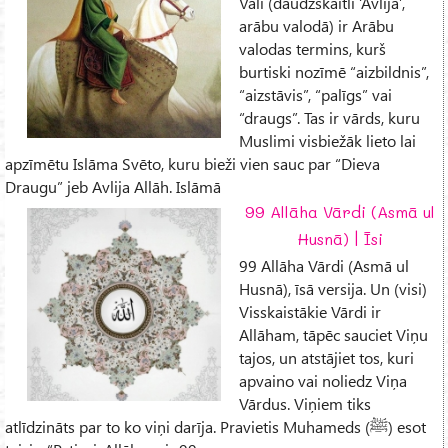
Valī (daudzskaitlī ‘Avlija’,
arābu valodā) ir Arābu
valodas termins, kurš
burtiski nozīmē “aizbildnis”,
“aizstāvis”, “palīgs” vai
“draugs”. Tas ir vārds, kuru
Muslimi visbiežāk lieto lai
apzīmētu Islāma Svēto, kuru bieži vien sauc par “Dieva
Draugu” jeb Avlija Allāh. Islāmā
99 Allāha Vārdi (Asmā ul
Husnā) | Īsi
99 Allāha Vārdi (Asmā ul
Husnā), īsā versija. Un (visi)
Visskaistākie Vārdi ir
Allāham, tāpēc sauciet Viņu
tajos, un atstājiet tos, kuri
apvaino vai noliedz Viņa
Vārdus. Viņiem tiks
atlīdzināts par to ko viņi darīja. Pravietis Muhameds (ﷺ) esot