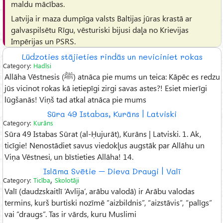
maldu mācības.
Latvija ir maza dumpīga valsts Baltijas jūras krastā ar
galvaspilsētu Rīgu, vēsturiski bijusi daļa no Krievijas
Impērijas un PSRS.
Lūdzoties stājieties rindās un neviciniet rokas
Category:
Hadīsi
Allāha Vēstnesis (ﷺ) atnāca pie mums un teica: Kāpēc es redzu
jūs vicinot rokas kā ietiepīgi zirgi savas astes?! Esiet mierīgi
lūgšanās! Viņš tad atkal atnāca pie mums
Sūra 49 Istabas, Kurāns | Latviski
Category:
Kurāns
Sūra 49 Istabas Sūrat (al-Ḥujurāt), Kurāns | Latviski. 1. Ak,
ticīgie! Nenostādiet savus viedokļus augstāk par Allāhu un
Viņa Vēstnesi, un bīstieties Allāha! 14.
Islāma Svētie – Dieva Draugi | Valī
,
Category:
Ticība
Skolotāji
Valī (daudzskaitlī ‘Avlija’, arābu valodā) ir Arābu valodas
termins, kurš burtiski nozīmē “aizbildnis”, “aizstāvis”, “palīgs”
vai “draugs”. Tas ir vārds, kuru Muslimi