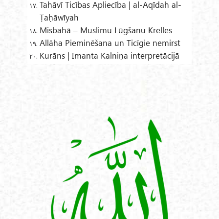
Tahāvī Ticības Apliecība | al-Aqīdah al-
Ṭaḥāwīyah
Misbahā – Muslimu Lūgšanu Krelles
Allāha Pieminēšana un Ticīgie nemirst
Kurāns | Imanta Kalniņa interpretācijā