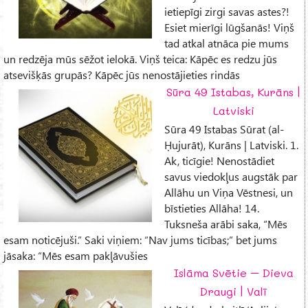
ietiepīgi zirgi savas astes?!
Esiet mierīgi lūgšanās! Viņš
tad atkal atnāca pie mums
un redzēja mūs sēžot ielokā. Viņš teica: Kāpēc es redzu jūs
atsevišķās grupās? Kāpēc jūs nenostājieties rindās
Sūra 49 Istabas, Kurāns |
Latviski
Sūra 49 Istabas Sūrat (al-
Ḥujurāt), Kurāns | Latviski. 1.
Ak, ticīgie! Nenostādiet
savus viedokļus augstāk par
Allāhu un Viņa Vēstnesi, un
bīstieties Allāha! 14.
Tuksneša arābi saka, “Mēs
esam noticējuši.” Saki viņiem: “Nav jums ticības;” bet jums
jāsaka: “Mēs esam pakļāvušies
Islāma Svētie – Dieva
Draugi | Valī