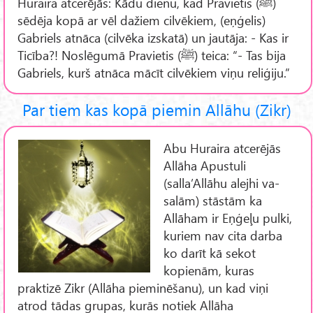
Huraira atcerējās: Kādu dienu, kad Pravietis (ﷺ)
sēdēja kopā ar vēl dažiem cilvēkiem, (eņģelis)
Gabriels atnāca (cilvēka izskatā) un jautāja: - Kas ir
Ticība?! Noslēgumā Pravietis (ﷺ) teica: “- Tas bija
Gabriels, kurš atnāca mācīt cilvēkiem viņu reliģiju.”
Par tiem kas kopā piemin Allāhu (Zikr)
Abu Huraira atcerējās
Allāha Apustuli
(salla’Allāhu alejhi va-
salām) stāstām ka
Allāham ir Eņģeļu pulki,
kuriem nav cita darba
ko darīt kā sekot
kopienām, kuras
praktizē Zikr (Allāha pieminēšanu), un kad viņi
atrod tādas grupas, kurās notiek Allāha