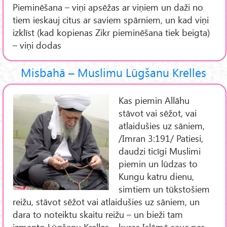
Pieminēšana – viņi apsēžas ar viņiem un daži no
tiem ieskauj citus ar saviem spārniem, un kad viņi
izklīst (kad kopienas Zikr pieminēšana tiek beigta)
– viņi dodas
Misbahā – Muslimu Lūgšanu Krelles
Kas piemin Allāhu
stāvot vai sēžot, vai
atlaidušies uz sāniem,
/Imran 3:191/ Patiesi,
daudzi ticīgi Muslimi
piemin un lūdzas to
Kungu katru dienu,
simtiem un tūkstošiem
reižu, stāvot sēžot vai atlaidušies uz sāniem, un
dara to noteiktu skaitu reižu – un bieži tam
izmanto Lūgšanu Krelles – kuras Islāmā sauc par