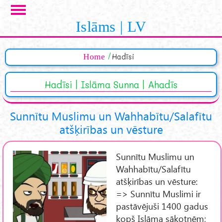
Skip to main content
Islāms | LV
Home
Hadīsi
Hadīsi | Islāma Sunna | Ahadīs
Sunnītu Muslimu un Wahhabītu/Salafītu
atšķirības un vēsture
Sunnītu Muslimu un
Wahhabītu/Salafītu
atšķirības un vēsture:
=> Sunnītu Muslimi ir
pastāvējuši 1400 gadus
kopš Islāma sākotnēm;