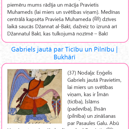
piemēru mums rādīja un mācīja Pravietis
Muhameds (lai miers un svētības viņam). Medīnas
centrālā kapsēta Pravieša Muhameda (ﷺ) dzīves
laikā saucās Džannat al-Bakī, dažreiz to izrunā arī
Džannatul Bakī, kas tulkojumā nozīmē – Bakī
Gabriels jautā par Ticību un Pilnību |
Bukhārī
(37) Nodaļa: Eņģelis
Gabriels jautā Pravietim,
lai miers un svētības
viņam, kas ir Īmān
(ticība), Islāms
(padevība), Ihsān
(pilnība) un zināšanas
par Pasaules Galu. Abū