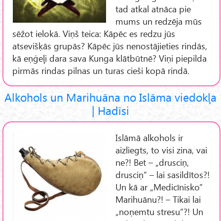
tad atkal atnāca pie
mums un redzēja mūs
sēžot ielokā. Viņš teica: Kāpēc es redzu jūs
atsevišķās grupās? Kāpēc jūs nenostājieties rindās,
kā eņģeļi dara sava Kunga klātbūtnē? Viņi piepilda
pirmās rindas pilnas un turas cieši kopā rindā.
Alkohols un Marihuāna no Islāma viedokļa
| Hadīsi
Islāmā alkohols ir
aizliegts, to visi zina, vai
ne?! Bet – „drusciņ,
drusciņ” – lai sasildītos?!
Un kā ar „Medicīnisko”
Marihuānu?! – Tikai lai
„noņemtu stresu”?! Un