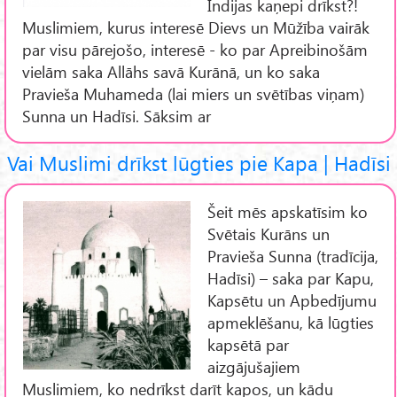
Indijas kaņepi drīkst?!
Muslimiem, kurus interesē Dievs un Mūžība vairāk
par visu pārejošo, interesē - ko par Apreibinošām
vielām saka Allāhs savā Kurānā, un ko saka
Pravieša Muhameda (lai miers un svētības viņam)
Sunna un Hadīsi. Sāksim ar
Vai Muslimi drīkst lūgties pie Kapa | Hadīsi
Šeit mēs apskatīsim ko
Svētais Kurāns un
Pravieša Sunna (tradīcija,
Hadīsi) – saka par Kapu,
Kapsētu un Apbedījumu
apmeklēšanu, kā lūgties
kapsētā par
aizgājušajiem
Muslimiem, ko nedrīkst darīt kapos, un kādu