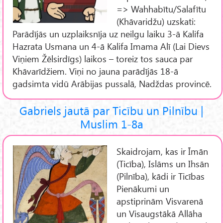
=> Wahhabītu/Salafītu
(Khāvaridžu) uzskati:
Parādījās un uzplaiksnīja uz neilgu laiku 3-ā Kalifa
Hazrata Usmana un 4-ā Kalifa Imama Alī (Lai Dievs
Viņiem Žēlsirdīgs) laikos – toreiz tos sauca par
Khāvarīdžiem. Viņi no jauna parādījās 18-ā
gadsimta vidū Arābijas pussalā, Nadždas provincē.
Gabriels jautā par Ticību un Pilnību |
Muslim 1-8a
Skaidrojam, kas ir Īmān
(Ticība), Islāms un Ihsān
(Pilnība), kādi ir Ticības
Pienākumi un
apstiprinām Visvarenā
un Visaugstākā Allāha