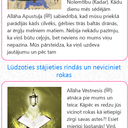
Nolemtību (Kadar). Kādu
dienu mēs sēdējām
Allāha Apustuļa (ﷺ) sabiedrībā, kad mūsu priekšā
parādījās kāds cilvēks, ģērbies tīrās baltās drānās,
ar ērgļu melniem matiem. Nebija nekādu pazīmju,
ka viņš būtu ceļojis, bet neviens no mums viņu
nepazina. Mūs pārsteidza, ka viņš uzdeva
jautājumu un pēc tam
Lūdzoties stājieties rindās un neviciniet
rokas
Allāha Vēstnesis (ﷺ)
atnāca pie mums un
teica: Kāpēc es redzu jūs
vicinot rokas kā ietiepīgi
zirgi savas astes?! Esiet
mierīgi lūgšanās! Viņš