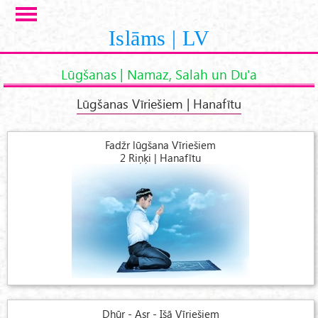
Skip to main content
Islāms | LV
Lūgšanas | Namaz, Salah un Du'a
Lūgšanas Vīriešiem | Hanafītu
Fadžr lūgšana Vīriešiem
2 Riņķi | Hanafītu
Dhūr - Asr - Išā Vīriešiem