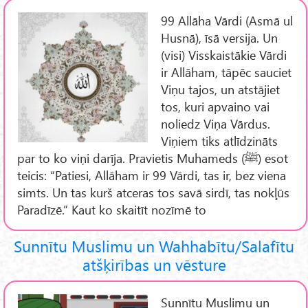
99 Allāha Vārdi (Asmā ul
Husnā), īsā versija. Un
(visi) Visskaistākie Vārdi
ir Allāham, tāpēc sauciet
Viņu tajos, un atstājiet
tos, kuri apvaino vai
noliedz Viņa Vārdus.
Viņiem tiks atlīdzināts
par to ko viņi darīja. Pravietis Muhameds (ﷺ) esot
teicis: “Patiesi, Allāham ir 99 Vārdi, tas ir, bez viena
simts. Un tas kurš atceras tos savā sirdī, tas nokļūs
Paradīzē.” Kaut ko skaitīt nozīmē to
Sunnītu Muslimu un Wahhabītu/Salafītu
atšķirības un vēsture
Sunnītu Muslimu un