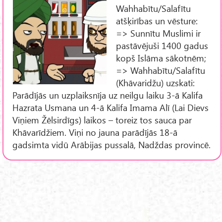
Wahhabītu/Salafītu
atšķirības un vēsture:
=> Sunnītu Muslimi ir
pastāvējuši 1400 gadus
kopš Islāma sākotnēm;
=> Wahhabītu/Salafītu
(Khāvaridžu) uzskati:
Parādījās un uzplaiksnīja uz neilgu laiku 3-ā Kalifa
Hazrata Usmana un 4-ā Kalifa Imama Alī (Lai Dievs
Viņiem Žēlsirdīgs) laikos – toreiz tos sauca par
Khāvarīdžiem. Viņi no jauna parādījās 18-ā
gadsimta vidū Arābijas pussalā, Nadždas provincē.