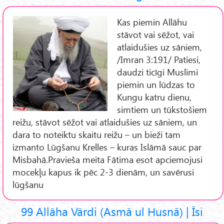
Kas piemin Allāhu
stāvot vai sēžot, vai
atlaidušies uz sāniem,
/Imran 3:191/ Patiesi,
daudzi ticīgi Muslimi
piemin un lūdzas to
Kungu katru dienu,
simtiem un tūkstošiem
reižu, stāvot sēžot vai atlaidušies uz sāniem, un
dara to noteiktu skaitu reižu – un bieži tam
izmanto Lūgšanu Krelles – kuras Islāmā sauc par
Misbahā.Pravieša meita Fātima esot apciemojusi
mocekļu kapus ik pēc 2-3 dienām, un savērusi
lūgšanu
99 Allāha Vārdi (Asmā ul Husnā) | Īsi