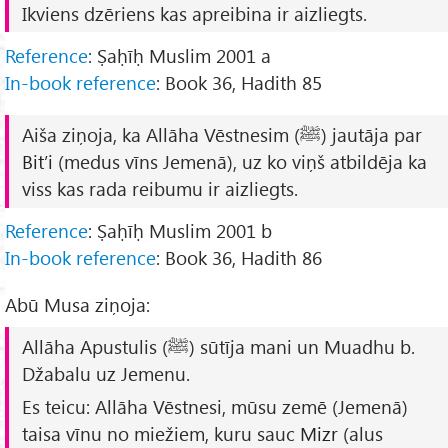
Ikviens dzēriens kas apreibina ir aizliegts.
Reference
: Ṣaḥīḥ Muslim 2001 a
In-book reference
: Book 36, Hadith 85
Aiša ziņoja, ka Allāha Vēstnesim (ﷺ) jautāja par
Bit’i
(medus vīns Jemenā), uz ko viņš atbildēja ka
viss kas rada reibumu ir aizliegts.
Reference
: Ṣaḥīḥ Muslim 2001 b
In-book reference
: Book 36, Hadith 86
Abū Musa ziņoja:
Allāha Apustulis (ﷺ) sūtīja mani un Muadhu b.
Džabalu uz Jemenu.
Es teicu: Allāha Vēstnesi, mūsu zemē (Jemenā)
taisa vīnu no miežiem, kuru sauc
Mizr
(alus