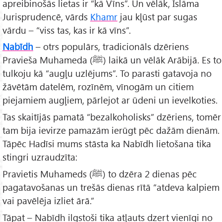
apreibinošās lietas ir “kā Vīns”. Un vēlāk, Islāma
Jurisprudencē, vārds
Khamr
jau kļūst par sugas
vārdu – “viss tas, kas ir kā vīns”.
Nabīdh
– otrs populārs, tradicionāls dzēriens
Pravieša Muhameda (ﷺ) laikā un vēlāk Arābijā. Es to
tulkoju kā “augļu uzlējums”. To parasti gatavoja no
žāvētām datelēm, rozīnēm, vīnogām un citiem
piejamiem augļiem, pārlejot ar ūdeni un ievelkoties.
Tas skaitījās pamatā “bezalkoholisks” dzēriens, tomēr
tam bija ievirze pamazām ierūgt pēc dažām dienām.
Tāpēc Hadīsi mums stāsta ka Nabīdh lietošana tika
stingri uzraudzīta:
Pravietis Muhameds (ﷺ) to dzēra 2 dienas pēc
pagatavošanas un trešās dienas rītā “atdeva kalpiem
vai pavēlēja izliet ārā.”
Tāpat – Nabīdh ilgstoši tika atļauts dzert vienīgi no