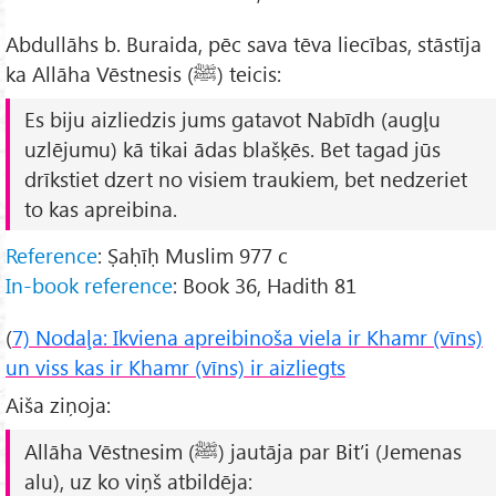
Abdullāhs b. Buraida, pēc sava tēva liecības, stāstīja
ka Allāha Vēstnesis (ﷺ) teicis:
Es biju aizliedzis jums gatavot Nabīdh (augļu
uzlējumu) kā tikai ādas blašķēs. Bet tagad jūs
drīkstiet dzert no visiem traukiem, bet nedzeriet
to kas apreibina.
Reference
: Ṣaḥīḥ Muslim 977 c
In-book reference
: Book 36, Hadith 81
(
7) Nodaļa: Ikviena apreibinoša viela ir Khamr (vīns)
un viss kas ir Khamr (vīns) ir aizliegts
Aiša ziņoja:
Allāha Vēstnesim (ﷺ) jautāja par
Bit’i
(Jemenas
alu), uz ko viņš atbildēja: