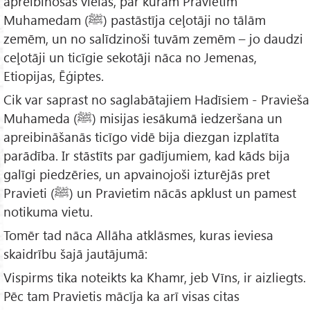
apreibinošas vielas, par kurām Pravietim
Muhamedam (ﷺ) pastāstīja ceļotāji no tālām
zemēm, un no salīdzinoši tuvām zemēm – jo daudzi
ceļotāji un ticīgie sekotāji nāca no Jemenas,
Etiopijas, Ēģiptes.
Cik var saprast no saglabātajiem Hadīsiem - Pravieša
Muhameda (ﷺ) misijas iesākumā iedzeršana un
apreibināšanās ticīgo vidē bija diezgan izplatīta
parādība. Ir stāstīts par gadījumiem, kad kāds bija
galīgi piedzēries, un apvainojoši izturējās pret
Pravieti (ﷺ) un Pravietim nācās apklust un pamest
notikuma vietu.
Tomēr tad nāca Allāha atklāsmes, kuras ieviesa
skaidrību šajā jautājumā:
Vispirms tika noteikts ka Khamr, jeb Vīns, ir aizliegts.
Pēc tam Pravietis mācīja ka arī visas citas