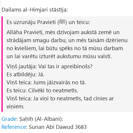
Dailams al-Himjari stāstīja:
Es uzrunāju Pravieti (ﷺ) un teicu:
Allāha Pravieti, mēs dzīvojam aukstā zemē un
strādājam smagu darbu, un mēs taisām dzērienu
no kviešiem, lai būtu spēks no tā mūsu darbam
un lai varētu izturēt aukstumu mūsu valstī.
Viņš jautāja: Vai tas ir apreibinošs?
Es atbildēju: Jā.
Viņš teica: Jums jāizvairās no tā.
Es teicu: Cilvēki to neatmetīs.
Viņš teica: Ja viņi to neatmetīs, tad cīnies ar
viņiem.
Grade
: Ṣaḥīḥ (Al-Albani):
Reference
: Sunan Abi Dawud 3683