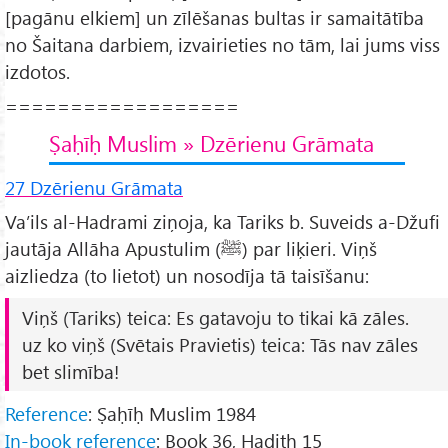
[pagānu elkiem] un zīlēšanas bultas ir samaitātība
no Šaitana darbiem, izvairieties no tām, lai jums viss
izdotos.
==================
Ṣaḥīḥ Muslim » Dzērienu Grāmata
27 Dzērienu Grāmata
Va’ils al-Hadrami ziņoja, ka Tariks b. Suveids a-Džufi
jautāja Allāha Apustulim (ﷺ) par liķieri. Viņš
aizliedza (to lietot) un nosodīja tā taisīšanu:
Viņš (Tariks) teica: Es gatavoju to tikai kā zāles.
uz ko viņš (Svētais Pravietis) teica: Tās nav zāles
bet slimība!
Reference
: Ṣaḥīḥ Muslim 1984
In-book reference
: Book 36, Hadith 15