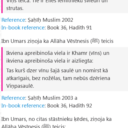
Viņš teica: Tie ir Elles iemītnieku sviedri un
strutas.
Reference
: Ṣaḥīḥ Muslim 2002
In-book reference
: Book 36, Hadith 91
Ibn Umars ziņoja ka Allāha Vēstnesis (ﷺ) teicis
Ikviena apreibinoša viela ir
Khamr
(vīns) un
ikviena apreibinoša viela ir aizliegta:
Tas kurš dzer vīnu šajā saulē un nomirst kā
atkarīgais, bez nožēlas, tam nebūs dzēriena
Viņpasaulē.
Reference
: Ṣaḥīḥ Muslim 2003 a
In-book reference
: Book 36, Hadith 92
Ibn Umars, no citas stāstnieku ķēdes, ziņoja ka
Allāha Vēstnesis (ﷺ) teicis: