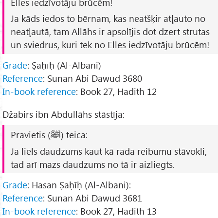
Elles iedzīvotāju brūcēm!
Ja kāds iedos to bērnam, kas neatšķir atļauto no
neatļautā, tam Allāhs ir apsolījis dot dzert strutas
un sviedrus, kuri tek no Elles iedzīvotāju brūcēm!
Grade
: Ṣaḥīḥ (Al-Albani)
Reference
: Sunan Abi Dawud 3680
In-book reference
: Book 27, Hadith 12
Džabirs ibn Abdullāhs stāstīja:
Pravietis (ﷺ) teica:
Ja liels daudzums kaut kā rada reibumu stāvokli,
tad arī mazs daudzums no tā ir aizliegts.
Grade
: Hasan Ṣaḥīḥ (Al-Albani):
Reference
: Sunan Abi Dawud 3681
In-book reference
: Book 27, Hadith 13