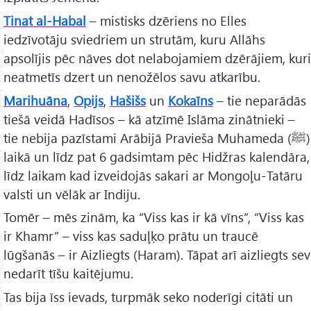
Tinat al-Habal
– mistisks dzēriens no Elles
iedzīvotāju sviedriem un strutām, kuru Allāhs
apsolījis pēc nāves dot nelabojamiem dzērājiem, kuri
neatmetīs dzert un nenožēlos savu atkarību.
Marihuāna
,
Opijs
,
Hašišs
un
Kokaīns
– tie neparādās
tiešā veidā Hadīsos – kā atzīmē Islāma zinātnieki –
tie nebija pazīstami Arābijā Pravieša Muhameda (ﷺ)
laikā un līdz pat 6 gadsimtam pēc Hidžras kalendāra,
līdz laikam kad izveidojās sakari ar Mongoļu-Tatāru
valsti un vēlāk ar Indiju.
Tomēr – mēs zinām, ka “Viss kas ir kā vīns”, “Viss kas
ir Khamr” – viss kas saduļķo prātu un traucē
lūgšanās – ir Aizliegts (Haram). Tāpat arī aizliegts sev
nedarīt tīšu kaitējumu.
Tas bija īss ievads, turpmāk seko noderīgi citāti un