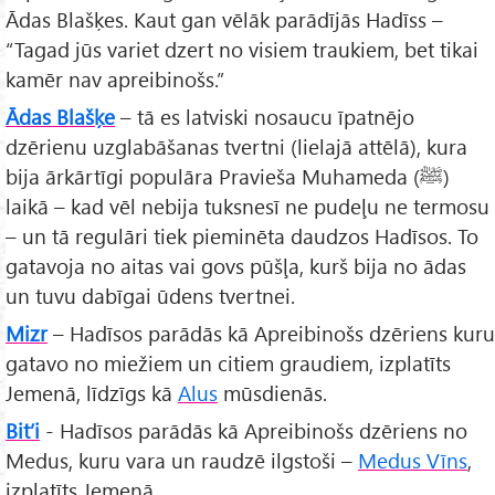
Ādas Blašķes. Kaut gan vēlāk parādījās Hadīss –
“Tagad jūs variet dzert no visiem traukiem, bet tikai
kamēr nav apreibinošs.”
Ādas Blašķe
– tā es latviski nosaucu īpatnējo
dzērienu uzglabāšanas tvertni (lielajā attēlā), kura
bija ārkārtīgi populāra Pravieša Muhameda (ﷺ)
laikā – kad vēl nebija tuksnesī ne pudeļu ne termosu
– un tā regulāri tiek pieminēta daudzos Hadīsos. To
gatavoja no aitas vai govs pūšļa, kurš bija no ādas
un tuvu dabīgai ūdens tvertnei.
Mizr
– Hadīsos parādās kā Apreibinošs dzēriens kuru
gatavo no miežiem un citiem graudiem, izplatīts
Jemenā, līdzīgs kā
Alus
mūsdienās.
Bit’i
- Hadīsos parādās kā Apreibinošs dzēriens no
Medus, kuru vara un raudzē ilgstoši –
Medus Vīns
,
izplatīts Jemenā.