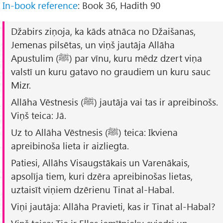
In-book reference
: Book 36, Hadith 90
Džabirs ziņoja, ka kāds atnāca no Džaišanas,
Jemenas pilsētas, un viņš jautāja Allāha
Apustulim (ﷺ) par vīnu, kuru mēdz dzert viņa
valstī un kuru gatavo no graudiem un kuru sauc
Mizr
.
Allāha Vēstnesis (ﷺ) jautāja vai tas ir apreibinošs.
Viņš teica: Jā.
Uz to Allāha Vēstnesis (ﷺ) teica: Ikviena
apreibinoša lieta ir aizliegta.
Patiesi, Allāhs Visaugstākais un Varenākais,
apsolīja tiem, kuri dzēra apreibinošas lietas,
uztaisīt viņiem dzērienu
Tinat al-Habal
.
Viņi jautāja: Allāha Pravieti, kas ir
Tinat al-Habal
?