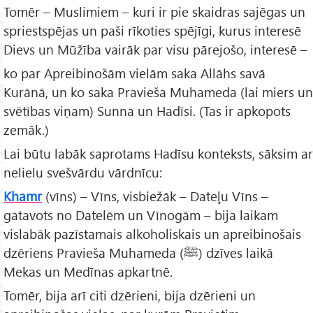
Tomēr – Muslimiem – kuri ir pie skaidras sajēgas un
spriestspējas un paši rīkoties spējīgi, kurus interesē
Dievs un Mūžība vairāk par visu pārejošo, interesē –
ko par Apreibinošām vielām saka Allāhs savā
Kurānā, un ko saka Pravieša Muhameda (lai miers un
svētības viņam) Sunna un Hadīsi. (Tas ir apkopots
zemāk.)
Lai būtu labāk saprotams Hadīsu konteksts, sāksim ar
nelielu svešvārdu vārdnīcu:
Khamr
(vīns) – Vīns, visbiežāk – Dateļu Vīns –
gatavots no Datelēm un Vīnogām – bija laikam
vislabāk pazīstamais alkoholiskais un apreibinošais
dzēriens Pravieša Muhameda (ﷺ) dzīves laikā
Mekas un Medīnas apkartnē.
Tomēr, bija arī citi dzērieni, bija dzērieni un