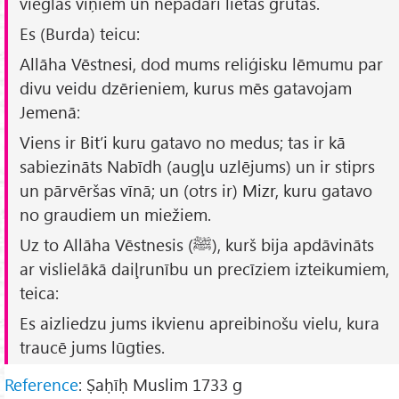
vieglas viņiem un nepadari lietas grūtas.
Es (Burda) teicu:
Allāha Vēstnesi, dod mums reliģisku lēmumu par
divu veidu dzērieniem, kurus mēs gatavojam
Jemenā:
Viens ir
Bit’i
kuru gatavo no medus; tas ir kā
sabiezināts Nabīdh (augļu uzlējums) un ir stiprs
un pārvēršas vīnā; un (otrs ir)
Mizr
, kuru gatavo
no graudiem un miežiem.
Uz to Allāha Vēstnesis (ﷺ), kurš bija apdāvināts
ar vislielākā daiļrunību un precīziem izteikumiem,
teica:
Es aizliedzu jums ikvienu apreibinošu vielu, kura
traucē jums lūgties.
Reference
: Ṣaḥīḥ Muslim 1733 g