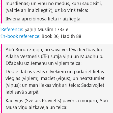
mūsdienās) un vīnu no medus, kuru sauc
Bit’i
,
(vai tie arī ir aizliegti?), uz ko viņš teica:
Ikviena apreibinoša lieta ir aizliegta.
Reference
: Ṣaḥīḥ Muslim 1733 e
In-book reference
: Book 36, Hadith 88
Abū Burda ziņoja, no sava vectēva liecības, ka
Allāha Vēstnesis (ﷺ) sūtīja viņu un Muadhu b.
Džabalu uz Jemenu un viņiem teica:
Dodiet labas vēstis cilvēkiem un padariet lietas
vieglas (viņiem), māciet (viņus), un neatstumiet
(viņus); un man liekas viņš arī teica: Sadzīvojiet
labi savā starpā.
Kad viņš (Svētais Pravietis) pavērsa muguru, Abū
Musa viņu aizkavēja un teica: