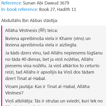
Reference
: Sunan Abi Dawud 3679
In-book reference
: Book 27, Hadith 11
Abdullāhs Ibn Abbas stāstīja:
Allāha Vēstnesis (ﷺ) teica:
Ikviena apreibinoša viela ir Khamr (vīns) un
ikviena apreibinoša viela ir aizliegta.
Ja kāds dzers vīnu, tad Allāhs nepieņems lūgšanu
no tāda 40 dienas, bet ja viņš nožēlas, Allāhs
pieņems viņa nožēlu. Ja viņš atkārtos to ceturto
reizi, tad Allāhs ir apsolījis ka Viņš dos tādam
dzert
Tinat al-Habal
.
Viņam jautāja: Kas ir
Tinat al-Habal
, Allāha
Vēstnesi?
Viņš atbildēja: Tās ir strutas un sviedri, kuri tek no