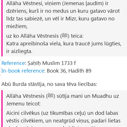
Allāha Vēstnesi, viņiem (Jemenas ļaudīm) ir
dzēriens, kurš ir no medus un kuru gatavo vārot
līdz tas sabiezē, un vēl ir
Mizr
, kuru gatavo no
miežiem,
uz ko Allāha Vēstnesis (ﷺ) teica:
Katra apreibinoša viela, kura traucē jums lūgties,
ir aizliegta.
Reference
: Ṣaḥīḥ Muslim 1733 f
In-book reference
: Book 36, Hadith 89
Abū Burda stāstīja, no sava tēva liecības:
Allāha Vēstnesis (ﷺ) sūtīja mani un Muadhu uz
Jemenu teicot:
Aicini cilvēkus (uz tikumības ceļu) un dod labas
vēstis cilvēkiem, un neatgrūd viņus, padari lietas