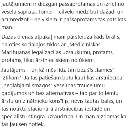
jautājumiem ir diezgan pašsaprotamas un izriet no
veselā saprāta. Tomēr – cilvēki mēdz būt dažādi un
acīmredzot – ne visiem ir pašsaprotams tas pats kas
man.
Dažas dienas atpakaļ mani pārsteidza kāds brālis,
daloties sociālajos tīklos ar „Medicīniskās”
Marihuānas legalizācijas uzsaukumu, protams,
protams, tikai ārstnieciskiem nolūkiem.
Jautājums – un kā mēs līdz šim bez šīs „laimes”
iztikām?! Ja tas patiešām būtu kaut kas ārstniecībai
„neglābjami smagos” veselības traucējumu
gadījumos un bez alternatīvas – tad par to lemtu
ārstu un zinātnieku konsīlijs, nevis tautas balss, un
tas notiktu stacionārā ārstniecības iestādē un
specialistu stingrā uzraudzībā. Un man aizdomas ka
tas jau sen notiek.