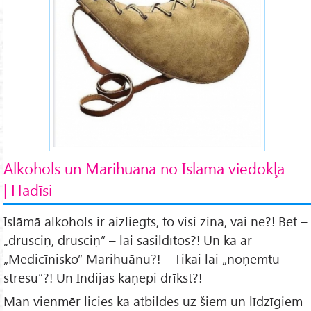
Alkohols un Marihuāna no Islāma viedokļa
| Hadīsi
Islāmā alkohols ir aizliegts, to visi zina, vai ne?! Bet –
„drusciņ, drusciņ” – lai sasildītos?! Un kā ar
„Medicīnisko” Marihuānu?! – Tikai lai „noņemtu
stresu”?! Un Indijas kaņepi drīkst?!
Man vienmēr licies ka atbildes uz šiem un līdzīgiem