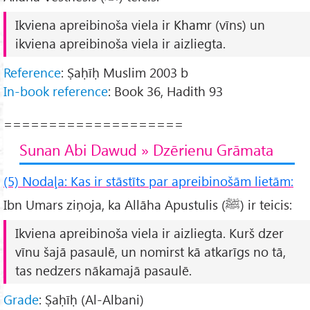
Ikviena apreibinoša viela ir
Khamr
(vīns) un
ikviena apreibinoša viela ir aizliegta.
Reference
: Ṣaḥīḥ Muslim 2003 b
In-book reference
: Book 36, Hadith 93
====================
Sunan Abi Dawud » Dzērienu Grāmata
(5) Nodaļa: Kas ir stāstīts par apreibinošām lietām:
Ibn Umars ziņoja, ka Allāha Apustulis (ﷺ) ir teicis:
Ikviena apreibinoša viela ir aizliegta. Kurš dzer
vīnu šajā pasaulē, un nomirst kā atkarīgs no tā,
tas nedzers nākamajā pasaulē.
Grade
: Ṣaḥīḥ (Al-Albani)