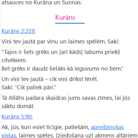
atsauces no Kurāna un Sunnas.
Kurāns
Kurāns 2:219:
Viņi tev jautā par vīnu un laimes spēlēm. Saki:
“Tajos ir liels grēks un [arī kāds] labums priekš
cilvēkiem.
Bet grēks ir daudz lielāks kā ieguvums no tiem.”
Un viņi tev jautā – cik viņi drīkst tērēt.
Saki: “Cik paliek pāri.”
Tā Allāhs padara skaidras jums savas zīmes, lai jūs
sāktu domāt.
Kurāns 5:90:
Ak, jūs, kuri esiet ticīgie, patiešām,
apreibinošas
vielas
, laimes spēles, [ziedošana uz] akmens altāriem