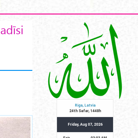
adīsi