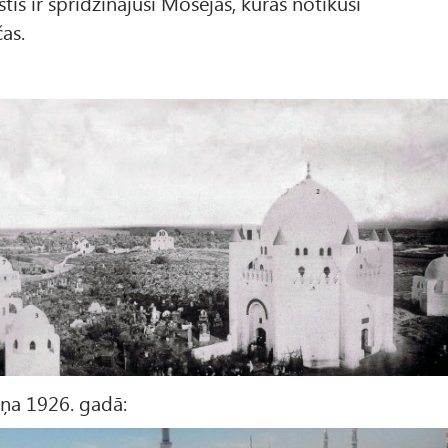
tīs ir spridzinājuši Mošejas, kurās notikuši
as.
iņa 1926. gadā: