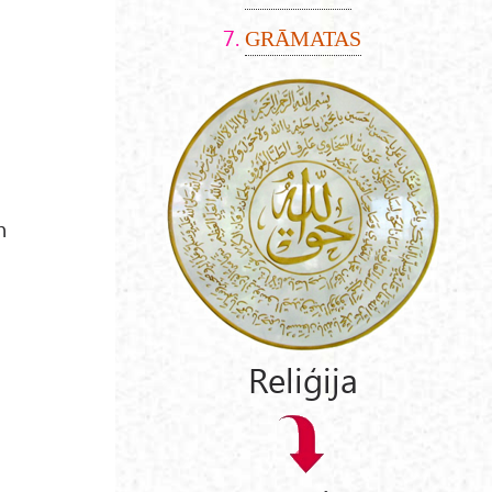
GRĀMATAS
n
o
Reliģija