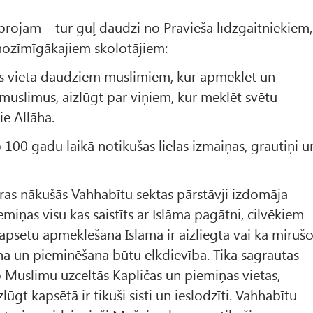
oprojām – tur guļ daudzi no Pravieša līdzgaitniekiem,
nozīmīgākajiem skolotājiem:
ņas vieta daudziem muslimiem, kur apmeklēt un
muslimus, aizlūgt par viņiem, kur meklēt svētu
ie Allāha.
 100 gadu laikā notikušas lielas izmaiņas, grautiņi u
ras nākušās Vahhabītu sektas pārstāvji izdomāja
emiņas visu kas saistīts ar Islāma pagātni, cilvēkiem
kapsētu apmeklēšana Islāmā ir aizliegta vai ka miruš
 un pieminēšana būtu elkdievība. Tika sagrautas
 Muslimu uzceltās Kapličas un piemiņas vietas,
izlūgt kapsētā ir tikuši sisti un ieslodzīti. Vahhabītu