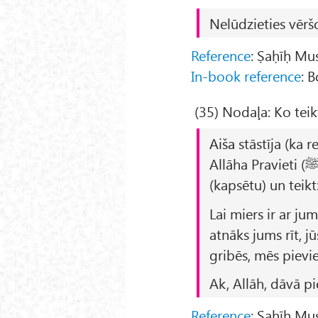
Nelūdzieties vērš
Reference
: Ṣaḥīḥ Mu
In-book reference
: 
(35) Nodaļa: Ko teik
Aiša
stāstīja (ka r
(kapsētu) un teikt
Lai miers ir ar jum
atnāks jums rīt, j
gribēs, mēs pievi
Ak, Allāh, dāvā p
Reference
: Ṣaḥīḥ Mu