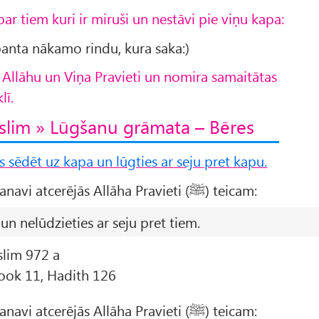
r tiem kuri ir miruši un nestāvi pie viņu kapa:
panta nākamo rindu, kura saka:)
ja Allāhu un Viņa Pravieti un nomira samaitātas
lī.
slim » Lūgšanu grāmata – Bēres
s sēdēt uz kapa un lūgties ar seju pret kapu.
Abū Marthads al-Ghanavi atcerējās Allāha Pravieti (ﷺ) teicam:
un nelūdzieties ar seju pret tiem.
slim 972 a
Book 11, Hadith 126
Abū Marthads al-Ghanavi atcerējās Allāha Pravieti (ﷺ) teicam: