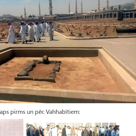
aps pirms un pēc Vahhabītiem: