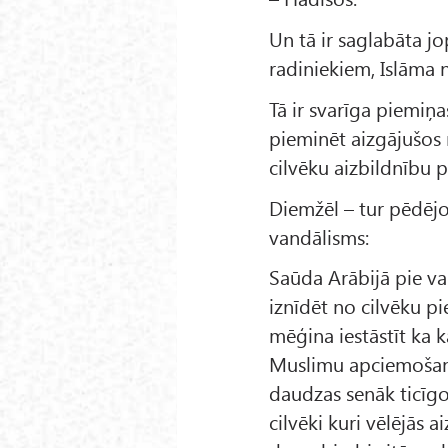
Un tā ir saglabāta j
radiniekiem, Islāma 
Tā ir svarīga piemi
pieminēt aizgājušos 
cilvēku aizbildnību p
Diemžēl – tur pēdējo
vandālisms:
Saūda Arābijā pie va
iznīdēt no cilvēku pi
mēģina iestāstīt ka 
Muslimu apciemošana
daudzas senāk ticīgo
cilvēki kuri vēlējās a