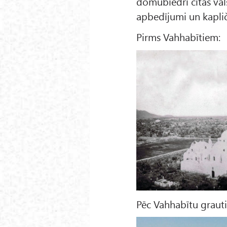
domubiedri citās vals
apbedījumi un kaplič
Pirms Vahhabītiem:
Pēc Vahhabītu graut