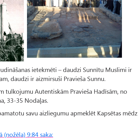
ludināšanas ietekmēti – daudzi Sunnītu Muslimi ir
am, daudzi ir aizmirsuši Pravieša Sunnu.
im tulkojumu Autentiskām Pravieša Hadīsām, no
a, 33-35 Nodaļas.
ai pamatotu savu aizliegumu apmeklēt Kapsētas mēdz
ā (nožēla) 9:84 saka: