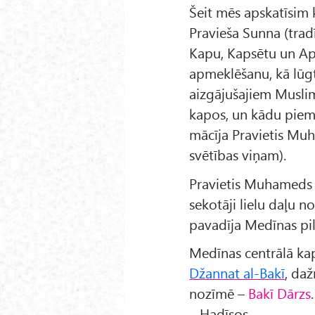
Šeit mēs apskatīsim 
Pravieša Sunna (tradī
Kapu, Kapsētu un A
apmeklēšanu, kā lūgt
aizgājušajiem Muslim
kapos, un kādu piem
mācīja Pravietis Muh
svētības viņam).
Pravietis Muhameds (ﷺ) un viņa ticīg
sekotāji lielu daļu n
pavadīja Medīnas pils
Džannat al-Bakī
, daž
nozīmē –
Bakī Dārzs
– Hadīsos.