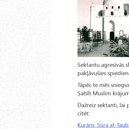
Sektantu agresīvās s
pakļāvušies spiedien
Tāpēc te mēs sniegs
Ṣaḥīḥ Muslim krājum
Dažreiz sektanti, l
citēt:
Kurāns, Sūra at-Taub