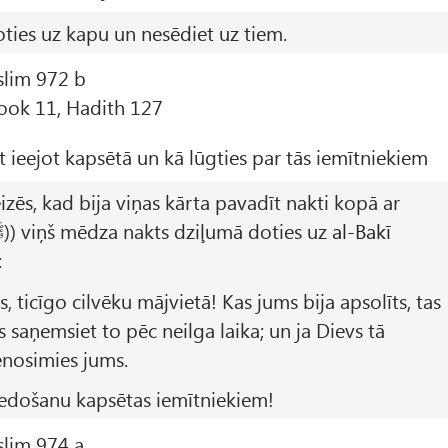
oties uz kapu un nesēdiet uz tiem.
slim 972 b
Book 11, Hadith 127
t ieejot kapsētā un kā lūgties par tās iemītniekiem
eizēs, kad bija viņas kārta pavadīt nakti kopā ar
Allāha Pravieti (ﷺ)) viņš mēdza nakts dziļumā doties uz
al-Bakī
:
s, ticīgo cilvēku mājvietā! Kas jums bija apsolīts, tas
ūs saņemsiet to pēc neilga laika; un ja Dievs tā
enosimies jums.
iedošanu kapsētas iemītniekiem!
slim 974 a