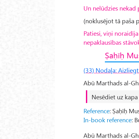
Un nelūdzies nekad pa
(noklusējot tā paša 
Patiesi, viņi noraidī
nepaklausības stāvok
Ṣaḥīḥ Mu
(33) Nodaļa: Aizliegt
Nesēdiet uz kapa 
Reference
: Ṣaḥīḥ Mu
In-book reference
: 