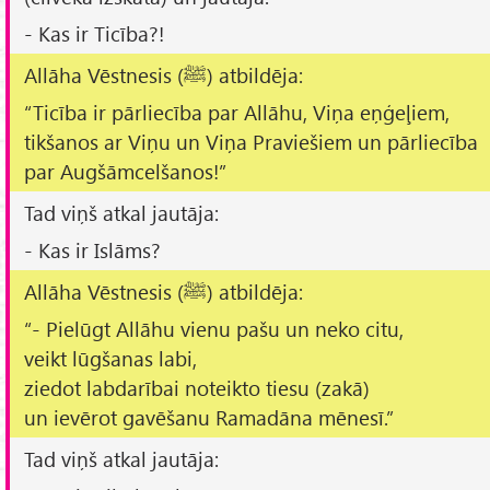
- Kas ir Ticība?!
Allāha Vēstnesis (ﷺ) atbildēja:
“Ticība ir pārliecība par Allāhu, Viņa eņģeļiem,
tikšanos ar Viņu un Viņa Praviešiem un pārliecība
par Augšāmcelšanos!”
Tad viņš atkal jautāja:
- Kas ir Islāms?
Allāha Vēstnesis (ﷺ) atbildēja:
“- Pielūgt Allāhu vienu pašu un neko citu,
veikt lūgšanas labi,
ziedot labdarībai noteikto tiesu (
zakā
)
un ievērot gavēšanu Ramadāna mēnesī.”
Tad viņš atkal jautāja: