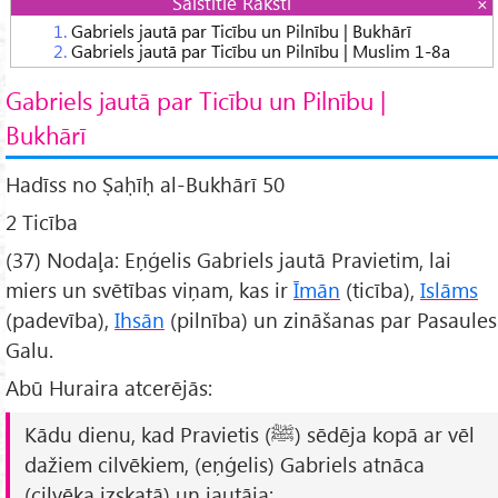
Saistītie Raksti
1.
Gabriels jautā par Ticību un Pilnību | Bukhārī
2.
Gabriels jautā par Ticību un Pilnību | Muslim 1-8a
Gabriels jautā par Ticību un Pilnību |
Bukhārī
Hadīss no Ṣaḥīḥ al-Bukhārī 50
2 Ticība
(37) Nodaļa: Eņģelis Gabriels jautā Pravietim, lai
miers un svētības viņam, kas ir
Īmān
(ticība),
Islāms
(padevība),
Ihsān
(pilnība) un zināšanas par Pasaules
Galu.
Abū Huraira atcerējās:
Kādu dienu, kad Pravietis (ﷺ) sēdēja kopā ar vēl
dažiem cilvēkiem, (eņģelis) Gabriels atnāca
(cilvēka izskatā) un jautāja: