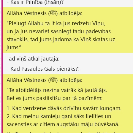
- Kas ir Pilnība (Ihsān)?
Allāha Vēstnesis (ﷺ) atbildēja:
“Pielūgt Allāhu tā it kā jūs redzētu Viņu,
un ja jūs nevariet sasniegt tādu padevības
stāvoklis, tad jums jādomā ka Viņš skatās uz
jums.”
Tad viņš atkal jautāja:
- Kad Pasaules Gals pienāks?!
Allāha Vēstnesis (ﷺ) atbildēja:
“Te atbildētājs nezina vairāk kā jautātājs.
Bet es jums pastāstīšu par tā pazīmēm:
1. Kad verdzene dāvās dzīvību savām kungam.
2. Kad melnu kamieļu gani sāks lielīties un
sacensties ar citiem augstāku māju būvēšanā.