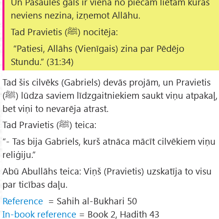
Un Pasaules gals ir viena no piecām lietām kuras
neviens nezina, izņemot Allāhu.
Tad Pravietis (ﷺ) nocitēja:
“
Patiesi, Allāhs (Vienīgais) zina par Pēdējo
Stundu.
” (31:34)
Tad šis cilvēks (Gabriels) devās projām, un Pravietis
(ﷺ) lūdza saviem līdzgaitniekiem saukt viņu atpakaļ,
bet viņi to nevarēja atrast.
Tad Pravietis (ﷺ) teica:
“- Tas bija Gabriels, kurš atnāca mācīt cilvēkiem viņu
reliģiju.”
Abū Abullāhs teica: Viņš (Pravietis) uzskatīja to visu
par ticības daļu.
Reference
= Sahih al-Bukhari 50
In-book reference
= Book 2, Hadith 43