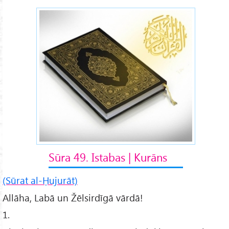
Sūra 49. Istabas | Kurāns
(Sūrat al-Ḥujurāt)
Allāha, Labā un Žēlsirdīgā vārdā!
1.