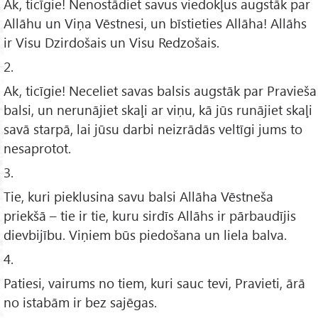
Ak, ticīgie! Nenostādiet savus viedokļus augstāk par
Allāhu un Viņa Vēstnesi, un bīstieties Allāha! Allāhs
ir Visu Dzirdošais un Visu Redzošais.
2.
Ak, ticīgie! Neceliet savas balsis augstāk par Pravieša
balsi, un nerunājiet skaļi ar viņu, kā jūs runājiet skaļi
savā starpā, lai jūsu darbi neizrādās veltīgi jums to
nesaprotot.
3.
Tie, kuri pieklusina savu balsi Allāha Vēstneša
priekšā – tie ir tie, kuru sirdīs Allāhs ir pārbaudījis
dievbijību. Viņiem būs piedošana un liela balva.
4.
Patiesi, vairums no tiem, kuri sauc tevi, Pravieti, ārā
no istabām ir bez sajēgas.