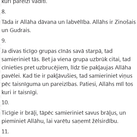
kuri pareizi vadīti.
8.
Tāda ir Allāha dāvana un labvēlība. Allāhs ir Zinošais
un Gudrais.
9.
Ja divas ticīgo grupas cīnās savā starpā, tad
samieriniet tās. Bet ja viena grupa uzbrūk citai, tad
cīnieties pret uzbrucējiem, līdz tie pakļaujas Allāha
pavēlei. Kad tie ir pakļāvušies, tad samieriniet viņus
pēc taisnīguma un pareizības. Patiesi, Allāhs mīl tos
kuri ir taisnīgi.
10.
Ticīgie ir brāļi, tāpēc samieriniet savus brāļus, un
pieminiet Allāhu, lai varētu saņemt žēlsirdību.
11.