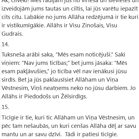
izveidojām jums tautas un ciltis, lai jūs varētu iepazīt
cits citu. Labākie no jums Allāha redzējumā ir tie kuri
ir vistikumīgākie. Allāhs ir Visu Zinošais, Visu
Gudrais.
14.
Tuksneša arābi saka, “Mēs esam noticējuši.” Saki
viņiem: “Nav jums ticības;” bet jums jāsaka: “Mēs
esam pakļāvušies,” jo ticība vēl nav ienākusi jūsu
sirdīs. Bet ja jūs paklausīsiet Allāham un Viņa
Vēstnesim, Viņš neatņems neko no jūsu darbiem. Jo
Allāhs ir Piedodošs un Žēlsirdīgs.
15.
Ticīgie ir tie, kuri tic Allāham un Viņa Vēstnesim, un
pēc tam nešaubās, un kuri cenšas Allāha dēļ ar savu
mantu un ar savu dzīvi. Tādi ir patiesi ticīgie.