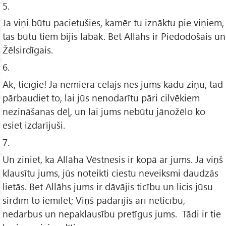
5.
Ja viņi būtu pacietušies, kamēr tu iznāktu pie viņiem,
tas būtu tiem bijis labāk. Bet Allāhs ir Piedodošais un
Žēlsirdīgais.
6.
Ak, ticīgie! Ja nemiera cēlājs nes jums kādu ziņu, tad
pārbaudiet to, lai jūs nenodarītu pāri cilvēkiem
nezināšanas dēļ, un lai jums nebūtu jānožēlo ko
esiet izdarījuši.
7.
Un ziniet, ka Allāha Vēstnesis ir kopā ar jums. Ja viņš
klausītu jums, jūs noteikti ciestu neveiksmi daudzās
lietās. Bet Allāhs jums ir dāvājis ticību un licis jūsu
sirdīm to iemīlēt; Viņš padarījis arī neticību,
nedarbus un nepaklausību pretīgus jums. Tādi ir tie