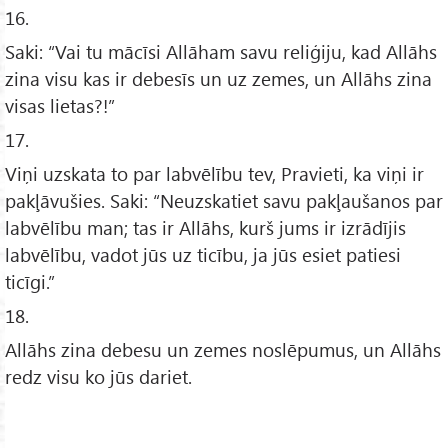
16.
Saki: “Vai tu mācīsi Allāham savu reliģiju, kad Allāhs
zina visu kas ir debesīs un uz zemes, un Allāhs zina
visas lietas?!”
17.
Viņi uzskata to par labvēlību tev, Pravieti, ka viņi ir
pakļāvušies. Saki: “Neuzskatiet savu pakļaušanos par
labvēlību man; tas ir Allāhs, kurš jums ir izrādījis
labvēlību, vadot jūs uz ticību, ja jūs esiet patiesi
ticīgi.”
18.
Allāhs zina debesu un zemes noslēpumus, un Allāhs
redz visu ko jūs dariet.