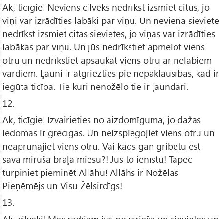
Ak, ticīgie! Neviens cilvēks nedrīkst izsmiet citus, jo
viņi var izrādīties labāki par viņu. Un neviena sieviete
nedrīkst izsmiet citas sievietes, jo viņas var izrādīties
labākas par viņu. Un jūs nedrīkstiet apmelot viens
otru un nedrīkstiet apsaukāt viens otru ar nelabiem
vārdiem. Ļauni ir atgriezties pie nepaklausības, kad ir
iegūta ticība. Tie kuri nenožēlo tie ir ļaundari.
12.
Ak, ticīgie! Izvairieties no aizdomīguma, jo dažas
iedomas ir grēcīgas. Un neizspiegojiet viens otru un
neaprunājiet viens otru. Vai kāds gan gribētu ēst
sava mirušā brāļa miesu?! Jūs to ienīstu! Tāpēc
turpiniet pieminēt Allāhu! Allāhs ir Nožēlas
Pieņēmējs un Visu Žēlsirdīgs!
13.
Ak, cilvēki! Mēs radījām jūs no vīrieša un sievietes un