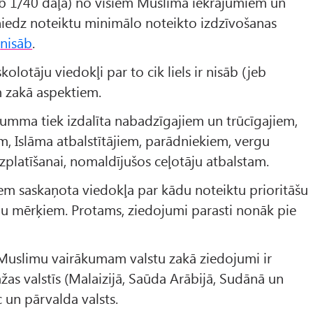
(jeb 1/40 daļa) no visiem Muslima iekrājumiem un
niedz noteiktu minimālo noteikto izdzīvošanas
b
nisāb
.
kolotāju viedokļi par to cik liels ir nisāb (jeb
 zakā aspektiem.
umma tiek izdalīta nabadzīgajiem un trūcīgajiem,
m, Islāma atbalstītājiem, parādniekiem, vergu
s izplatīšanai, nomaldījušos ceļotāju atbalstam.
em saskaņota viedokļa par kādu noteiktu prioritāšu
u mērķiem. Protams, ziedojumi parasti nonāk pie
uslimu vairākumam valstu zakā ziedojumi ir
žas valstīs (Malaizijā, Saūda Arābijā, Sudānā un
 un pārvalda valsts.