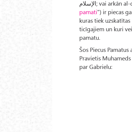
pamati
") ir piecas g
kuras tiek uzskatīta
ticīgajiem un kuri v
pamatu.
Šos Piecus Pamatus 
Pravietis Muhameds (ﷺ) slavenajā Hadī
par Gabrielu: