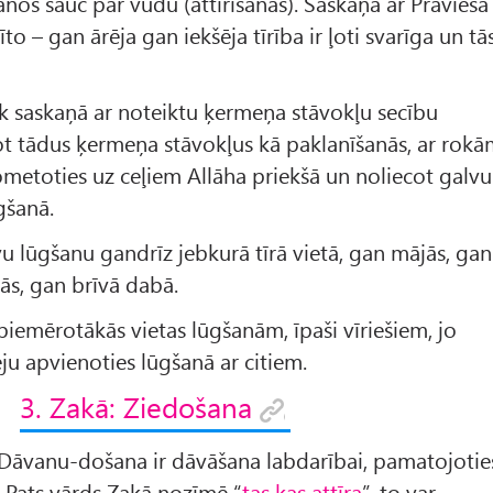
anos sauc par vudū (attīrīšanās). Saskaņā ar Pravieša
.
k saskaņā ar noteiktu ķermeņa stāvokļu secību
rot tādus ķermeņa stāvokļus kā paklanīšanās, ar rok
ometoties uz ceļiem Allāha priekšā un noliecot galvu
gšanā.
vu lūgšanu gandrīz jebkurā tīrā vietā, gan mājās, gan
tās, gan brīvā dabā.
piemērotākās vietas lūgšanām, īpaši vīriešiem, jo
ju apvienoties lūgšanā ar citiem.
3. Zakā: Ziedošana
 Dāvanu-došana ir dāvāšana labdarībai, pamatojotie
 Pats vārds Zakā nozīmē “
tas kas attīra
”, to var