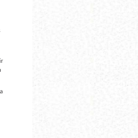
s
ir
n
na