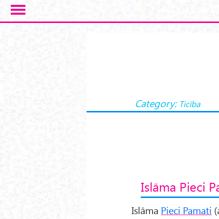
Skip to main content
Category:
Ticība
Islāma Pieci P
Islāma
Pieci Pamati
(a