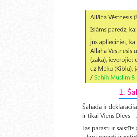
Islāms paredz, ka:
jūs aplieciniet, k
Allāha Vēstnesis u
(zakā), ievērojie
uz Meku (Kiblu), j
/
Ṣaḥīḥ Muslim 8 
1. Ša
Šahāda ir deklarācija
ir tikai Viens Dievs 
Tas parasti ir saistī
– kuri parasti ir net