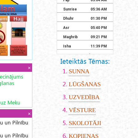
Ieteiktās Tēmas:
SUNNA
iecinājums
gšanas
LŪGŠANAS
UZVEDĪBA
 uz Meku
VĒSTURE
bu un Pilnību
SKOLOTĀJI
bu un Pilnību
KOPIENAS