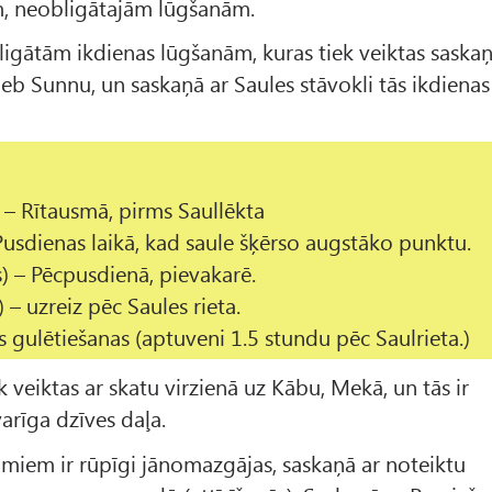
m, neobligātajām lūgšanām.
ligātām ikdienas lūgšanām, kuras tiek veiktas saska
 jeb Sunnu, un saskaņā ar Saules stāvokli tās ikdienas
.
 – Rītausmā, pirms Saullēkta
usdienas laikā, kad saule šķērso augstāko punktu.
) – Pēcpusdienā, pievakarē.
) – uzreiz pēc Saules rieta.
 gulētiešanas (aptuveni 1.5 stundu pēc Saulrieta.)
ek veiktas ar skatu virzienā uz Kābu, Mekā, un tās ir
rīga dzīves daļa.
miem ir rūpīgi jānomazgājas, saskaņā ar noteiktu