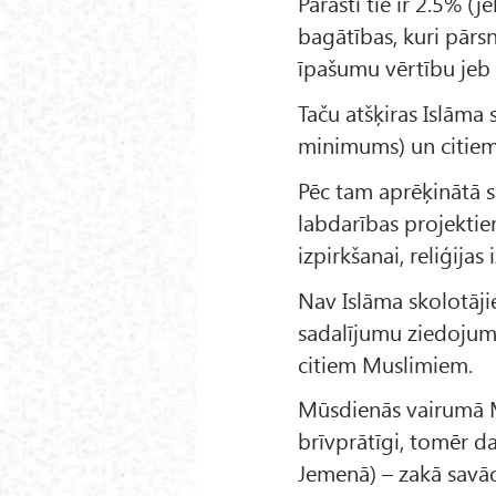
Parasti tie ir 2.5% 
bagātības, kuri pārs
īpašumu vērtību je
Taču atšķiras Islāma s
minimums) un citiem
Pēc tam aprēķinātā s
labdarības projektie
izpirkšanai, reliģija
Nav Islāma skolotāji
sadalījumu ziedojum
citiem Muslimiem.
Mūsdienās vairumā M
brīvprātīgi, tomēr da
Jemenā) – zakā savāc