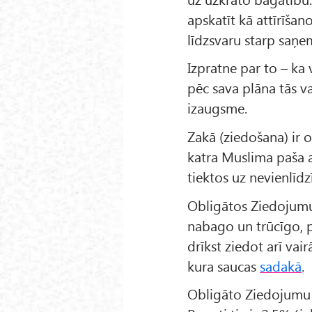
apskatīt kā attīrīšan
līdzsvaru starp saņe
Izpratne par to – ka 
pēc sava plāna tās va
izaugsme.
Zakā (ziedošana) ir o
katra Muslima paša at
tiektos uz nevienlīdz
Obligātos Ziedojumu
nabago un trūcīgo, 
drīkst ziedot arī vai
kura saucas
sadakā
.
Obligāto Ziedojumu l