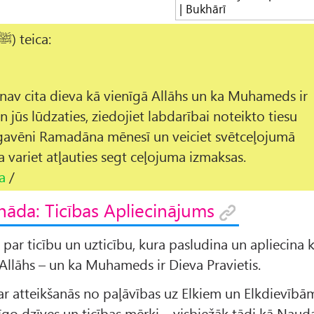
| Bukhārī
Allāha Vēstnesis (ﷺ) teica:
a nav cita dieva kā vienīgā Allāhs un ka Muhameds ir
n jūs lūdzaties, ziedojiet labdarībai noteikto tiesu
t gavēni Ramadāna mēnesī un veiciet svētceļojumā
a variet atļauties segt ceļojuma izmaksas.
a
/
hāda: Ticības Apliecinājums
 par ticību un uzticību, kura pasludina un apliecina 
– Allāhs – un ka Muhameds ir Dieva Pravietis.
ts ar atteikšanās no paļāvības uz Elkiem un Elkdievībā
icīgo dzīves un ticības mērķi – visbiežāk tādi kā Naud