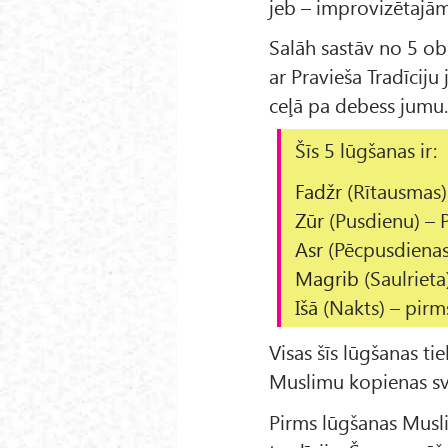
jeb – improvizētajā
Salāh sastāv no 5 ob
ar Pravieša Tradīciju
ceļā pa debess jumu
Šīs 5 lūgšanas ir:
Fadžr
(Rītausmas)
Zūr
(Pusdienu) – P
Asr
(Pēcpusdienas
Magrib
(Saulrieta
Išā
(Nakts) – pirms
Visas šīs lūgšanas ti
Muslimu kopienas sva
Pirms lūgšanas Musli