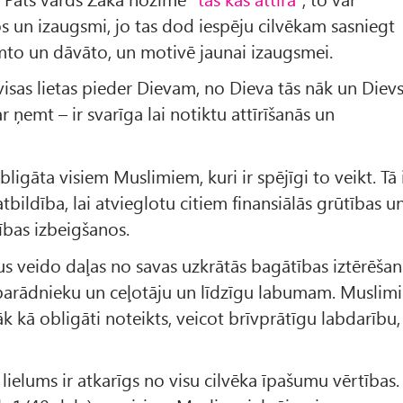
os un izaugsmi, jo tas dod iespēju cilvēkam sasniegt
mto un dāvāto, un motivē jaunai izaugsmei.
visas lietas pieder Dievam, no Dieva tās nāk un Diev
r ņemt – ir svarīga lai notiktu attīrīšanās un
bligāta visiem Muslimiem, kuri ir spējīgi to veikt. Tā 
bildība, lai atvieglotu citiem finansiālās grūtības u
ības izbeigšanos.
s veido daļas no savas uzkrātās bagātības iztērēša
parādnieku un ceļotāju un līdzīgu labumam. Muslimi
rāk kā obligāti noteikts, veicot brīvprātīgu labdarību,
ielums ir atkarīgs no visu cilvēka īpašumu vērtības.