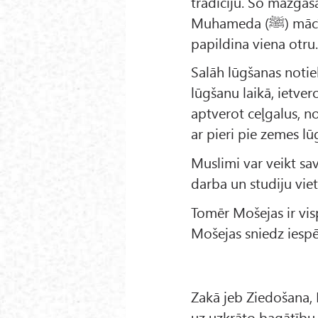
tradīciju. Šo mazgāš
Muhameda (ﷺ) mācīto – gan ārēja gan iekšēja tīrība ir ļoti svarīga un tās
papildina viena otru
Salāh lūgšanas notie
lūgšanu laikā, ietve
aptverot ceļgalus, n
ar pieri pie zemes lū
Muslimi var veikt sa
darba un studiju vie
Tomēr Mošejas ir vis
Mošejas sniedz iespē
Zakā jeb Ziedošana,
uz uzkrāto bagātību.