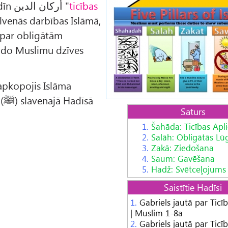
الإسلام; vai arkān al-dīn أركان الدين "
ticības
alvenās darbības Islāmā,
s par obligātām
eido Muslimu dzīves
apkopojis Islāma
sā
Saturs
1.
Šahāda: Ticības Apl
2.
Salāh: Obligātās Lū
3.
Zakā: Ziedošana
4.
Saum: Gavēšana
5.
Hadž: Svētceļojums
Saistītie Hadīsi
1.
Gabriels jautā par Ticī
| Muslim 1-8a
2.
Gabriels jautā par Ticī