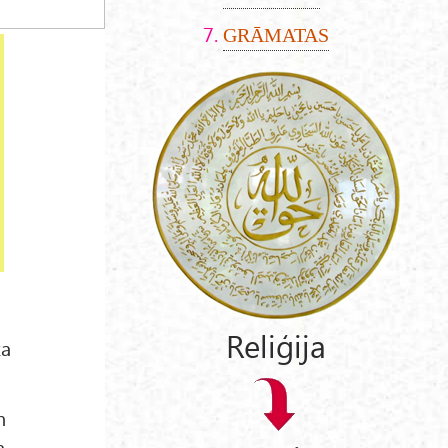
GRĀMATAS
Reliģija
ka
m
a,