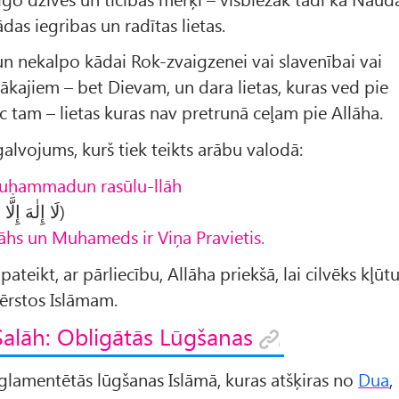
ādas iegribas un radītas lietas.
 un nekalpo kādai Rok-zvaigzenei vai slavenībai vai
tākajiem – bet Dievam, un dara lietas, kuras ved pie
c tam – lietas kuras nav pretrunā ceļam pie Allāha.
alvojums, kurš tiek teikts arābu valodā:
u muḥammadun rasūlu-llāh
(لَا إِلٰهَ إِلَّا الله مُحَمَّدٌ رَسُولُ الله)
lāhs un Muhameds ir Viņa Pravietis.
 pateikt, ar pārliecību, Allāha priekšā, lai cilvēks kļūt
ērstos Islāmam.
Salāh: Obligātās Lūgšanas
eglamentētās lūgšanas Islāmā, kuras atšķiras no
Dua
,