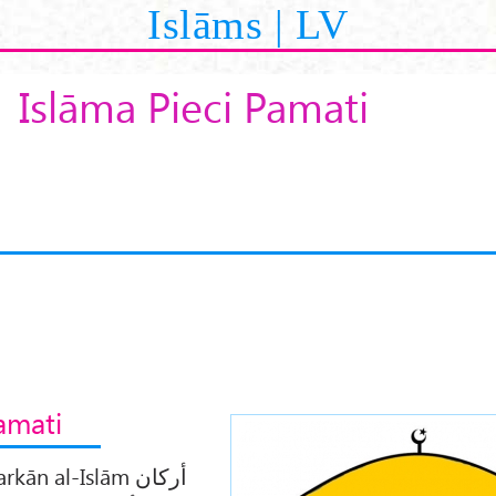
Islāms | LV
Islāma Pieci Pamati
amati
rkān al-Islām أركان