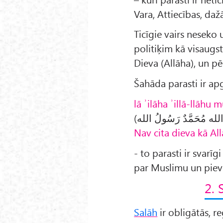
Vara, Attiecības, daž
Ticīgie vairs neseko
politiķim kā visaugs
Dieva (Allāha), un pē
Šahāda parasti ir apg
lā ʾilāha ʾillā-llāh
Nav cita dieva kā Al
- to parasti ir svarīgi
par Muslimu un piev
2. 
Salāh
ir obligātās, r