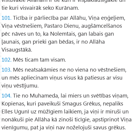
tie kuri visvairāk seko Kurānam.
101.
Ticība ir pārliecība par Allāhu, Viņa eņģeļiem,
Viņa vēstnešiem, Pastaro Dienu, augšāmcelšanos
pēc nāves un to, ka Nolemtais, gan labais gan
ļaunais, gan prieki gan bēdas, ir no Allāha
Visaugstākā.
102.
Mēs ticam tam visam.
103.
Mēs neatsakāmies ne no viena no vēstnešiem,
un mēs apliecinam viņus visus kā patiesus ar visu
viņu vēstījumu.
104.
Tie no Muhameda, lai miers un svētības viņam,
Kopienas, kuri paveikuši Smagus Grēkus, nepaliks
Elles Ugunī uz mūžīgiem laikiem, ja viņi ir miruši un
nonākuši pie Allāha kā zinoši ticīgie, apstiprinot Viņa
vienīgumu, pat ja viņi nav noželojuši savus grēkus.