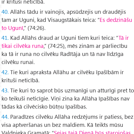
ir krituši neticībā.
40.
Allāhs tādu ir vainojis, apsūdzejis un draudējis
tam ar Uguni, kad Visaugstākais teica: “
Es dedzināšu
to Ugunī
,” (74:26).
41.
Kad Allāhs draud ar Uguni tiem kuri teica: “
Tā ir
tikai cilvēka runa
,” (74:25), mēs zinām ar pārliecību
ka tā ir runa no cilvēku Radītāja un tā nav līdzīga
cilvēku runai.
42.
Tie kuri apraksta Allāhu ar cilvēku īpašībām ir
krituši neticībā.
43.
Tie kuri to saprot būs uzmanīgi un atturīgi pret to
ko teikuši neticīgie. Viņi zina ka Allāha īpašības nav
tādas kā cilvēcisko būtņu īpašības.
44.
Paradīzes cilvēku Allāha redzējums ir patiess, bez
visa aptveršanas un bez maldiem. Kā teikts mūsu
Valdnieka Gramatā: “
Sejas tajā Dienā būs starojošas,