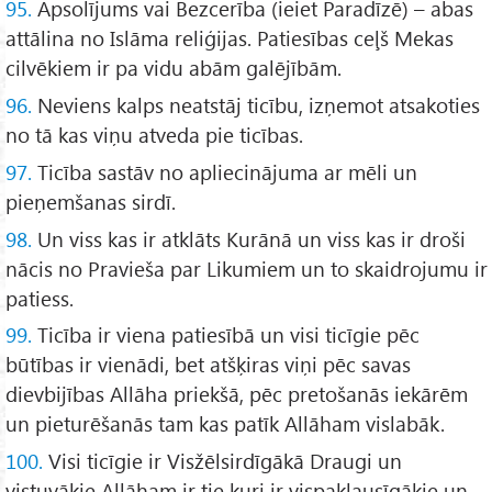
95.
Apsolījums vai Bezcerība (ieiet Paradīzē) – abas
attālina no Islāma reliģijas. Patiesības ceļš Mekas
cilvēkiem ir pa vidu abām galējībām.
96.
Neviens kalps neatstāj ticību, izņemot atsakoties
no tā kas viņu atveda pie ticības.
97.
Ticība sastāv no apliecinājuma ar mēli un
pieņemšanas sirdī.
98.
Un viss kas ir atklāts Kurānā un viss kas ir droši
nācis no Pravieša par Likumiem un to skaidrojumu ir
patiess.
99.
Ticība ir viena patiesībā un visi ticīgie pēc
būtības ir vienādi, bet atšķiras viņi pēc savas
dievbijības Allāha priekšā, pēc pretošanās iekārēm
un pieturēšanās tam kas patīk Allāham vislabāk.
100.
Visi ticīgie ir Visžēlsirdīgākā Draugi un
vistuvākie Allāham ir tie kuri ir vispaklausīgākie un