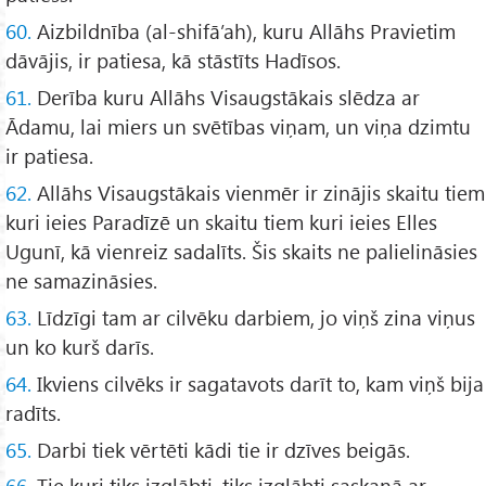
60.
Aizbildnība (al-shifā’ah), kuru Allāhs Pravietim
dāvājis, ir patiesa, kā stāstīts Hadīsos.
61.
Derība kuru Allāhs Visaugstākais slēdza ar
Ādamu, lai miers un svētības viņam, un viņa dzimtu
ir patiesa.
62.
Allāhs Visaugstākais vienmēr ir zinājis skaitu tiem
kuri ieies Paradīzē un skaitu tiem kuri ieies Elles
Ugunī, kā vienreiz sadalīts. Šis skaits ne palielināsies
ne samazināsies.
63.
Līdzīgi tam ar cilvēku darbiem, jo viņš zina viņus
un ko kurš darīs.
64.
Ikviens cilvēks ir sagatavots darīt to, kam viņš bija
radīts.
65.
Darbi tiek vērtēti kādi tie ir dzīves beigās.
66.
Tie kuri tiks izglābti, tiks izglābti saskaņā ar