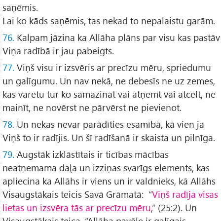
saņēmis.
Lai ko kāds saņēmis, tas nekad to nepalaistu garām.
76.
Kalpam jāzina ka Allāha plāns par visu kas pastāv
Viņa radībā ir jau pabeigts.
77.
Viņš visu ir izsvēris ar precīzu mēru, spriedumu
un galīgumu. Un nav nekā, ne debesīs ne uz zemes,
kas varētu tur ko samazināt vai atņemt vai atcelt, ne
mainīt, ne novērst ne pārvērst ne pievienot.
78.
Un nekas nevar parādīties esamībā, kā vien ja
Viņš to ir radījis. Un šī radīšanā ir skaista un pilnīga.
79.
Augstāk izklāstītais ir ticības mācības
neatņemama daļa un izziņas svarīgs elements, kas
apliecina ka Allāhs ir viens un ir valdnieks, kā Allāhs
Visaugstākais teicis Savā Grāmatā: “
Viņš radīja visas
lietas un izsvēra tās ar precīzu mēru
,” (25:2). Un
Visaugstākais teica, “Allāha pavēle ir galīgais