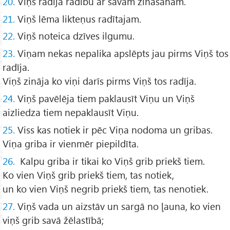
20.
Viņš radīja radību ar savām zināšanām.
21.
Viņš lēma likteņus radītajam.
22.
Viņš noteica dzīves ilgumu.
23.
Viņam nekas nepalika apslēpts jau pirms Viņš tos
radīja.
Viņš zināja ko viņi darīs pirms Viņš tos radīja.
24.
Viņš pavēlēja tiem paklausīt Viņu un Viņš
aizliedza tiem nepaklausīt Viņu.
25.
Viss kas notiek ir pēc Viņa nodoma un gribas.
Viņa griba ir vienmēr piepildīta.
26.
Kalpu griba ir tikai ko Viņš grib priekš tiem.
Ko vien Viņš grib priekš tiem, tas notiek,
un ko vien Viņš negrib priekš tiem, tas nenotiek.
27.
Viņš vada un aizstāv un sargā no ļauna, ko vien
viņš grib savā žēlastībā;