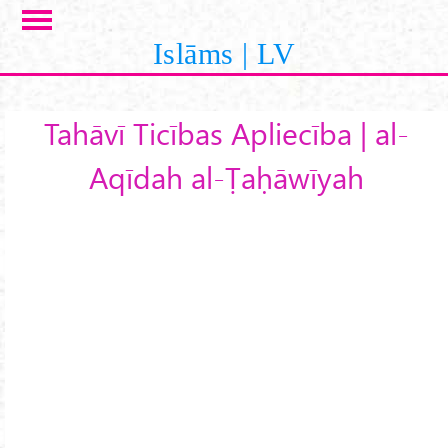
Skip to main content
Islāms | LV
Tahāvī Ticības Apliecība | al-
Aqīdah al-Ṭaḥāwīyah