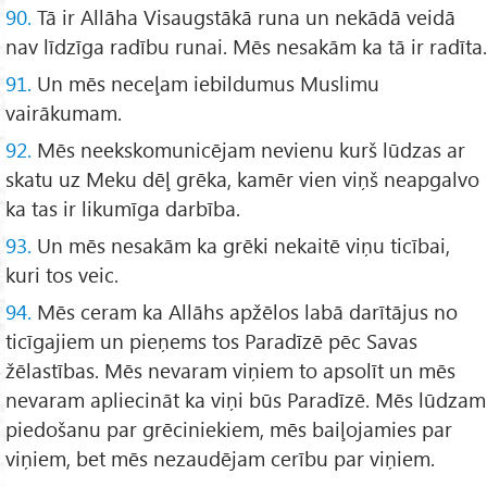
90.
Tā ir Allāha Visaugstākā runa un nekādā veidā
nav līdzīga radību runai. Mēs nesakām ka tā ir radīta.
91.
Un mēs neceļam iebildumus Muslimu
vairākumam.
92.
Mēs neekskomunicējam nevienu kurš lūdzas ar
skatu uz Meku dēļ grēka, kamēr vien viņš neapgalvo
ka tas ir likumīga darbība.
93.
Un mēs nesakām ka grēki nekaitē viņu ticībai,
kuri tos veic.
94.
Mēs ceram ka Allāhs apžēlos labā darītājus no
ticīgajiem un pieņems tos Paradīzē pēc Savas
žēlastības. Mēs nevaram viņiem to apsolīt un mēs
nevaram apliecināt ka viņi būs Paradīzē. Mēs lūdzam
piedošanu par grēciniekiem, mēs baiļojamies par
viņiem, bet mēs nezaudējam cerību par viņiem.