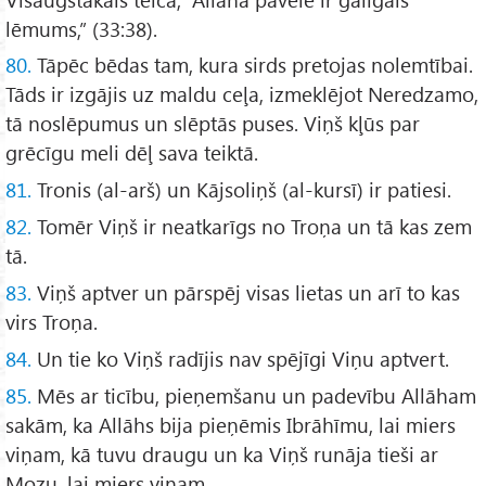
lēmums,” (33:38).
80.
Tāpēc bēdas tam, kura sirds pretojas nolemtībai.
Tāds ir izgājis uz maldu ceļa, izmeklējot Neredzamo,
tā noslēpumus un slēptās puses. Viņš kļūs par
grēcīgu meli dēļ sava teiktā.
81.
Tronis (al-arš) un Kājsoliņš (al-kursī) ir patiesi.
82.
Tomēr Viņš ir neatkarīgs no Troņa un tā kas zem
tā.
83.
Viņš aptver un pārspēj visas lietas un arī to kas
virs Troņa.
84.
Un tie ko Viņš radījis nav spējīgi Viņu aptvert.
85.
Mēs ar ticību, pieņemšanu un padevību Allāham
sakām, ka Allāhs bija pieņēmis Ibrāhīmu, lai miers
viņam, kā tuvu draugu un ka Viņš runāja tieši ar
Mozu, lai miers viņam.