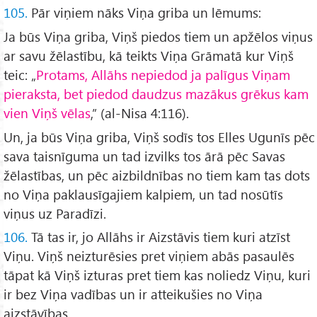
105.
Pār viņiem nāks Viņa griba un lēmums:
Ja būs Viņa griba, Viņš piedos tiem un apžēlos viņus
ar savu žēlastību, kā teikts Viņa Grāmatā kur Viņš
teic: „
Protams, Allāhs nepiedod ja palīgus Viņam
pieraksta, bet piedod daudzus mazākus grēkus kam
vien Viņš vēlas
,” (al-Nisa 4:116).
Un, ja būs Viņa griba, Viņš sodīs tos Elles Ugunīs pēc
sava taisnīguma un tad izvilks tos ārā pēc Savas
žēlastības, un pēc aizbildnības no tiem kam tas dots
no Viņa paklausīgajiem kalpiem, un tad nosūtīs
viņus uz Paradīzi.
106.
Tā tas ir, jo Allāhs ir Aizstāvis tiem kuri atzīst
Viņu. Viņš neizturēsies pret viņiem abās pasaulēs
tāpat kā Viņš izturas pret tiem kas noliedz Viņu, kuri
ir bez Viņa vadības un ir atteikušies no Viņa
aizstāvības.