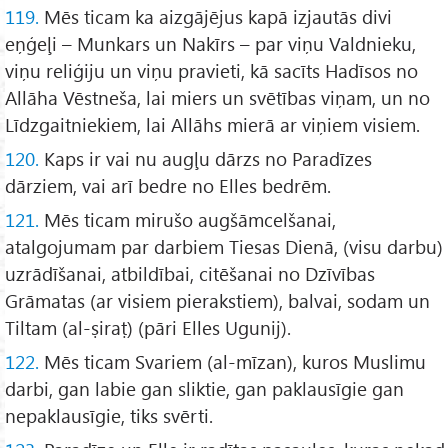
119.
Mēs ticam ka aizgājējus kapā izjautās divi
eņģeļi – Munkars un Nakīrs – par viņu Valdnieku,
viņu reliģiju un viņu pravieti, kā sacīts Hadīsos no
Allāha Vēstneša, lai miers un svētības viņam, un no
Līdzgaitniekiem, lai Allāhs mierā ar viņiem visiem.
120.
Kaps ir vai nu augļu dārzs no Paradīzes
dārziem, vai arī bedre no Elles bedrēm.
121.
Mēs ticam mirušo augšāmcelšanai,
atalgojumam par darbiem Tiesas Dienā, (visu darbu)
uzrādīšanai, atbildībai, citēšanai no Dzīvības
Grāmatas (ar visiem pierakstiem), balvai, sodam un
Tiltam (al-ṣiraṭ) (pāri Elles Ugunij).
122.
Mēs ticam Svariem (al-mīzan), kuros Muslimu
darbi, gan labie gan sliktie, gan paklausīgie gan
nepaklausīgie, tiks svērti.