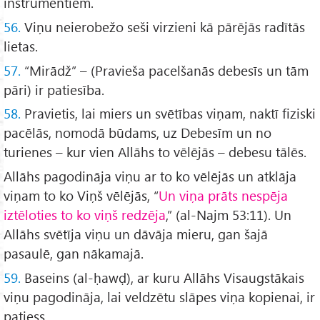
instrumentiem.
56.
Viņu neierobežo seši virzieni kā pārējās radītās
lietas.
57.
“Mirādž” – (Pravieša pacelšanās debesīs un tām
pāri) ir patiesība.
58.
Pravietis, lai miers un svētības viņam, naktī fiziski
pacēlās, nomodā būdams, uz Debesīm un no
turienes – kur vien Allāhs to vēlējās – debesu tālēs.
Allāhs pagodināja viņu ar to ko vēlējās un atklāja
viņam to ko Viņš vēlējās, “
Un viņa prāts nespēja
iztēloties to ko viņš redzēja
,” (al-Najm 53:11). Un
Allāhs svētīja viņu un dāvāja mieru, gan šajā
pasaulē, gan nākamajā.
59.
Baseins (al-ḥawḍ), ar kuru Allāhs Visaugstākais
viņu pagodināja, lai veldzētu slāpes viņa kopienai, ir
patiess.