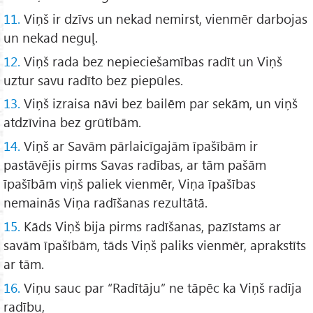
11.
Viņš ir dzīvs un nekad nemirst, vienmēr darbojas
un nekad neguļ.
12.
Viņš rada bez nepieciešamības radīt un Viņš
uztur savu radīto bez piepūles.
13.
Viņš izraisa nāvi bez bailēm par sekām, un viņš
atdzīvina bez grūtībām.
14.
Viņš ar Savām pārlaicīgajām īpašībām ir
pastāvējis pirms Savas radības, ar tām pašām
īpašībām viņš paliek vienmēr, Viņa īpašības
nemainās Viņa radīšanas rezultātā.
15.
Kāds Viņš bija pirms radīšanas, pazīstams ar
savām īpašībām, tāds Viņš paliks vienmēr, aprakstīts
ar tām.
16.
Viņu sauc par “Radītāju” ne tāpēc ka Viņš radīja
radību,