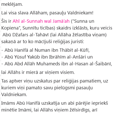
meklējam.
Lai visa slava Allāham, pasauļu Valdniekam!
Šis ir
Ahl al-Sunnah wal Jamā’ah
(“Sunna un
Kopiena”, Sunnītu ticības) skaidrs izklāsts, kuru veicis
Abū Džafars al-Tahāvī (lai Allāha žēlastība viņam)
sakaņā ar to ko mācījuši reliģijas juristi:
- Abū Hanīfā al Numan ibn Thābit al-Kūfī,
- Abū Yūsuf Yakūb ibn Ibrāhīm al-Anšāri un
- Abū Abd Allāh Muhameds ibn al-Hasan al-Šaibānī,
lai Allāhs ir mierā ar viņiem visiem.
Tas aptver viņu uzskatus par reliģijas pamatiem, uz
kuriem viņi pamato savu pielūgsmi pasauļu
Valdniekam.
Imāms Abū Hanīfā uzskatīja un abi pārējie iepriekš
minētie Imāmi, lai Allāhs viņiem žēlsirdīgs, arī