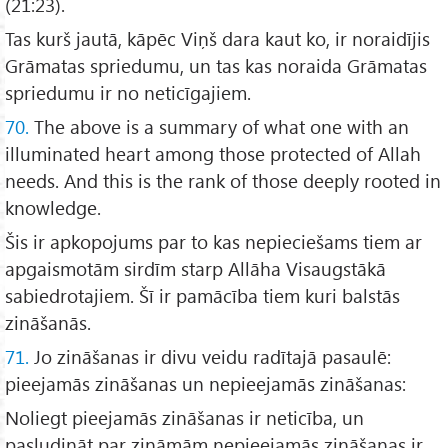
(21:23).
Tas kurš jautā, kāpēc Viņš dara kaut ko, ir noraidījis
Grāmatas spriedumu, un tas kas noraida Grāmatas
spriedumu ir no neticīgajiem.
70.
The above is a summary of what one with an
illuminated heart among those protected of Allah
needs. And this is the rank of those deeply rooted in
knowledge.
Šis ir apkopojums par to kas nepieciešams tiem ar
apgaismotām sirdīm starp Allāha Visaugstākā
sabiedrotajiem. Šī ir pamācība tiem kuri balstās
zināšanās.
71.
Jo zināšanas ir divu veidu radītajā pasaulē:
pieejamās zināšanas un nepieejamās zināšanas:
Noliegt pieejamās zināšanas ir neticība, un
pasludināt par zināmām nepieejamās zināšanas ir