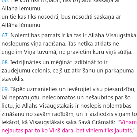
Allāha lēmumu,
un tie kas tiks nosodīti, būs nosodīti saskaņā ar
Allāha lēmumu.
67.
Nolemtības pamats ir ka tas ir Allāha Visaugstākā
noslēpums viņa radīšanā. Tas netika atklāts ne
eņģelim Viņa tuvumā, ne pravietim kuru viņš sūtīja.
68.
Iedziļināties un mēģināt izdibināt to ir
zaudējumu cēlonis, ceļš uz atkrišanu un pārkāpuma
stāvoklis.
69.
Tāpēc uzmanieties un ievērojiet visu piesardzību,
lai neprātuļotu, neiedomātos un nešaubītos par šo
lietu, jo Allāhs Visaugstākais ir noslēpis nolemtības
zināšanu no savām radībām, un ir aizliedzis viņam to
iekārot, kā Visaugstākais saka Savā Grāmatā: “
Viņam
nejautās par to ko Viņš dara, bet viņiem tiks jautāts
,”