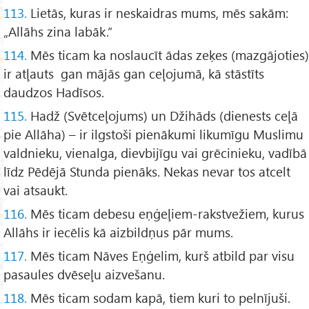
113.
Lietās, kuras ir neskaidras mums, mēs sakām:
„Allāhs zina labāk.”
114.
Mēs ticam ka noslaucīt ādas zeķes (mazgājoties)
ir atļauts gan mājās gan ceļojumā, kā stāstīts
daudzos Hadīsos.
115.
Hadž (Svētceļojums) un Džihāds (dienests ceļā
pie Allāha) – ir ilgstoši pienākumi likumīgu Muslimu
valdnieku, vienalga, dievbijīgu vai grēcinieku, vadībā
līdz Pēdējā Stunda pienāks. Nekas nevar tos atcelt
vai atsaukt.
116.
Mēs ticam debesu eņģeļiem-rakstvežiem, kurus
Allāhs ir iecēlis kā aizbildņus pār mums.
117.
Mēs ticam Nāves Eņģelim, kurš atbild par visu
pasaules dvēseļu aizvešanu.
118.
Mēs ticam sodam kapā, tiem kuri to pelnījuši.