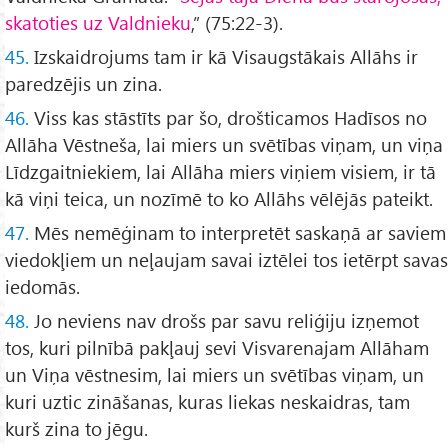
skatoties uz Valdnieku
,” (75:22-3).
45.
Izskaidrojums tam ir kā Visaugstākais Allāhs ir
paredzējis un zina.
46.
Viss kas stāstīts par šo, drošticamos Hadīsos no
Allāha Vēstneša, lai miers un svētības viņam, un viņa
Līdzgaitniekiem, lai Allāha miers viņiem visiem, ir tā
kā viņi teica, un nozīmē to ko Allāhs vēlējās pateikt.
47.
Mēs nemēģinam to interpretēt saskaņā ar saviem
viedokļiem un neļaujam savai iztēlei tos ietērpt savas
iedomās.
48.
Jo neviens nav drošs par savu reliģiju izņemot
tos, kuri pilnībā pakļauj sevi Visvarenajam Allāham
un Viņa vēstnesim, lai miers un svētības viņam, un
kuri uztic zināšanas, kuras liekas neskaidras, tam
kurš zina to jēgu.