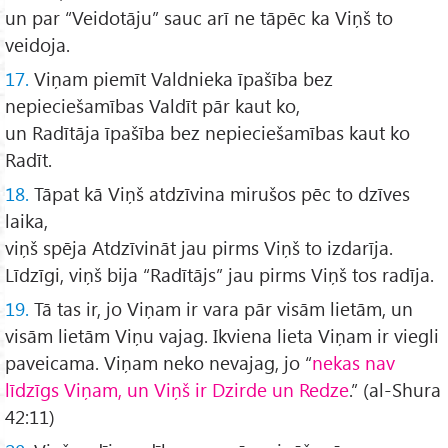
un par “Veidotāju” sauc arī ne tāpēc ka Viņš to
veidoja.
17.
Viņam piemīt Valdnieka īpašība bez
nepieciešamības Valdīt pār kaut ko,
un Radītāja īpašība bez nepieciešamības kaut ko
Radīt.
18.
Tāpat kā Viņš atdzīvina mirušos pēc to dzīves
laika,
viņš spēja Atdzīvināt jau pirms Viņš to izdarīja.
Līdzīgi, viņš bija “Radītājs” jau pirms Viņš tos radīja.
19.
Tā tas ir, jo Viņam ir vara pār visām lietām, un
visām lietām Viņu vajag. Ikviena lieta Viņam ir viegli
paveicama. Viņam neko nevajag, jo “
nekas nav
līdzīgs Viņam, un Viņš ir Dzirde un Redze
.” (al-Shura
42:11)