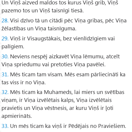
Un Viņš aizved maldos tos kurus Viņš grib, Viņš
pazemo tos un Viņš taisnīgi tiesā.
28.
Visi dzīvo tā un citādi pēc Viņa gribas, pēc Viņa
žēlastības un Viņa taisnīguma.
29.
Viņš ir Visaugstākais, bez vienlīdzīgiem vai
palīgiem.
30.
Neviens nespēj aizkavēt Viņa lēmumu, atcelt
Viņa spriedumu vai pretoties Viņa pavēlei.
31.
Mēs ticam tam visam. Mēs esam pārliecināti ka
tas viss ir no Viņa.
32.
Mēs ticam ka Muhameds, lai miers un svētības
viņam, ir Viņa izvēlētais kalps, Viņa izvēlētais
pravietis un Viņa vēstnesis, ar kuru Viņš ir ļoti
apmierināts.
33.
Un mēs ticam ka viņš ir Pēdējais no Praviešiem.