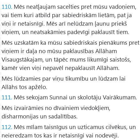
110.
Mēs neatļaujam sacelties pret mūsu vadoņiem,
vai tiem kuri atbild par sabiedriskām lietām, pat ja
viņi ir netaisnīgi. Mēs arī nelūdzam ļaunu priekš
viņiem, un neatsakāmies padevīgi paklausīt tiem.
Mēs uzskatām ka mūsu sabiedriskais pienākums pret
viņiem ir daļa no mūsu paklausības Allāham
Visaugstākajam, un tāpēc mums likumīgi saistošs,
kamēr vien viņi nepavēl nepaklausīt Allāham.
Mēs lūdzamies par viņu tikumību un lūdzam lai
Allāhs tos apžēlo.
111.
Mēs sekojam Sunnai un skolotāju Vairākumam.
Mēs izvairāmies no dīvainiem viedokļiem,
disharmonijas un sadalītības.
112.
Mēs mīlam taisnīgus un uzticamus cilvēkus, un
neieredzam tos kas ir netaisnīgi vai nodevēji.