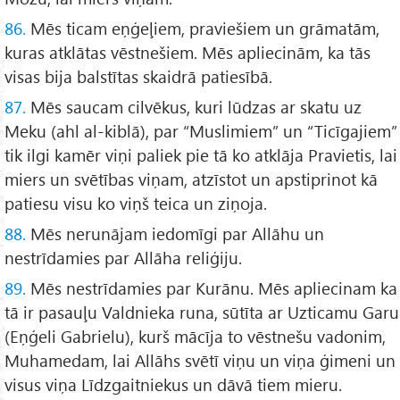
86.
Mēs ticam eņģeļiem, praviešiem un grāmatām,
kuras atklātas vēstnešiem. Mēs apliecinām, ka tās
visas bija balstītas skaidrā patiesībā.
87.
Mēs saucam cilvēkus, kuri lūdzas ar skatu uz
Meku (ahl al-kiblā), par “Muslimiem” un “Ticīgajiem”
tik ilgi kamēr viņi paliek pie tā ko atklāja Pravietis, lai
miers un svētības viņam, atzīstot un apstiprinot kā
patiesu visu ko viņš teica un ziņoja.
88.
Mēs nerunājam iedomīgi par Allāhu un
nestrīdamies par Allāha reliģiju.
89.
Mēs nestrīdamies par Kurānu. Mēs apliecinam ka
tā ir pasauļu Valdnieka runa, sūtīta ar Uzticamu Garu
(Eņģeli Gabrielu), kurš mācīja to vēstnešu vadonim,
Muhamedam, lai Allāhs svētī viņu un viņa ģimeni un
visus viņa Līdzgaitniekus un dāvā tiem mieru.