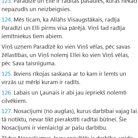
123.
Paradīze un Elle ir radītas pasaules, kuras nekad
nepazudīs un neizbeigsies.
124.
Mēs ticam, ka Allāhs Visaugstākais, radīja
Paradīzi un Elli pirms visa pārējā. Viņš tad radīja
iemītniekus tiem abiem.
Viņš uzņem Paradīzē ko vien Viņš vēlas, pēc savas
žēlastības, un Viņš nolemj Ellei ko vien Viņš vēlas,
pēc Sava taisnīguma.
125.
Ikviens rīkojas saskaņā ar to kam ir lemts un
virzās uz mērķi kuram ir radīts.
126.
Labais un Ļaunais ir abi jau iepriekš nolemti
cilvēkiem.
127.
Nosacījumi (no augšas), kurus darbībai vajag lai
tā notiktu, nevar tikt pierakstīti radītai būtnei. Šie
Nosacījumi ir vienlaicīgi ar pašu darbību.
Tādus Nosacījumus, kuru rezultāts ir darbība, veido