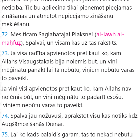
neticība. Ticību apliecina tikai pieņemot pieejamās
zināšanas un atmetot nepieejamo zināšanu
meklēšanu.
72.
Mēs ticam Saglabātajai Plāksnei (
al-lawḥ al-
maḥfūẓ
), Spalvai, un visam kas uz tās rakstīts.
73.
Ja visa radība apvienotos pret kaut ko, kam
Allāhs Visaugstākais bija nolēmis būt, un viņi
mēģinātu panākt lai tā nebūtu, viņiem nebūtu varas
to paveikt.
Ja viņi visi apvienotos pret kaut ko, kam Allāhs nav
nolēmis būt, un viņi mēģinātu to padarīt esošu,
viņiem nebūtu varas to paveikt.
74.
Spalva jau nožuvusi, aprakstot visu kas notiks līdz
Augšāmcelšanās Dienai.
75.
Lai ko kāds palaidis garām, tas to nekad nebūtu