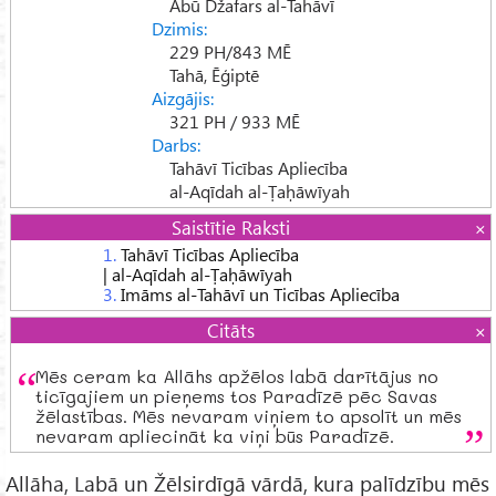
Abū Džafars al-Tahāvī
Dzimis:
229 PH/843 MĒ
Tahā, Ēģiptē
Aizgājis:
321 PH / 933 MĒ
Darbs:
Tahāvī Ticības Apliecība
al-Aqīdah al-Ṭaḥāwīyah
Saistītie Raksti
1.
Tahāvī Ticības Apliecība
| al-Aqīdah al-Ṭaḥāwīyah
3.
Imāms al-Tahāvī un Ticības Apliecība
Citāts
Mēs ceram ka Allāhs apžēlos labā darītājus no
ticīgajiem un pieņems tos Paradīzē pēc Savas
žēlastības. Mēs nevaram viņiem to apsolīt un mēs
nevaram apliecināt ka viņi būs Paradīzē.
Allāha, Labā un Žēlsirdīgā vārdā, kura palīdzību mēs