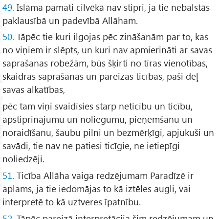
49.
Islāma pamati cilvēkā nav stipri, ja tie nebalstās
paklausībā un padevībā Allāham.
50.
Tāpēc tie kuri ilgojas pēc zināšanām par to, kas
no viņiem ir slēpts, un kuri nav apmierināti ar savas
saprašanas robežām, būs šķirti no tīras vienotības,
skaidras saprašanas un pareizas ticības, paši dēļ
savas alkatības,
pēc tam viņi svaidīsies starp neticību un ticību,
apstiprinājumu un noliegumu, pieņemšanu un
noraidīšanu, šaubu pilni un bezmērķīgi, apjukuši un
savādi, tie nav ne patiesi ticīgie, ne ietiepīgi
noliedzēji.
51.
Ticība Allāha vaiga redzējumam Paradīzē ir
aplams, ja tie iedomājas to kā iztēles augli, vai
interpretē to kā uztveres īpatnību.
52.
Tāpēc pareizā interpretācija šim redzējumam un,