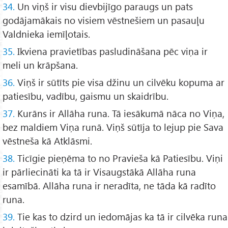
34.
Un viņš ir visu dievbijīgo paraugs un pats
godājamākais no visiem vēstnešiem un pasauļu
Valdnieka iemīļotais.
35.
Ikviena pravietības pasludināšana pēc viņa ir
meli un krāpšana.
36.
Viņš ir sūtīts pie visa džinu un cilvēku kopuma ar
patiesību, vadību, gaismu un skaidrību.
37.
Kurāns ir Allāha runa. Tā iesākumā nāca no Viņa,
bez maldiem Viņa runā. Viņš sūtīja to lejup pie Sava
vēstneša kā Atklāsmi.
38.
Ticīgie pieņēma to no Pravieša kā Patiesību. Viņi
ir pārliecināti ka tā ir Visaugstākā Allāha runa
esamībā. Allāha runa ir neradīta, ne tāda kā radīto
runa.
39.
Tie kas to dzird un iedomājas ka tā ir cilvēka runa