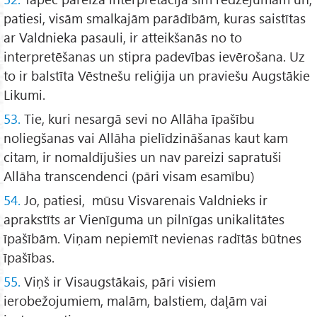
patiesi, visām smalkajām parādībām, kuras saistītas
ar Valdnieka pasauli, ir atteikšanās no to
interpretēšanas un stipra padevības ievērošana. Uz
to ir balstīta Vēstnešu reliģija un praviešu Augstākie
Likumi.
53.
Tie, kuri nesargā sevi no Allāha īpašību
noliegšanas vai Allāha pielīdzināšanas kaut kam
citam, ir nomaldījušies un nav pareizi sapratuši
Allāha transcendenci (pāri visam esamību)
54.
Jo, patiesi, mūsu Visvarenais Valdnieks ir
aprakstīts ar Vienīguma un pilnīgas unikalitātes
īpašībām. Viņam nepiemīt nevienas radītās būtnes
īpašības.
55.
Viņš ir Visaugstākais, pāri visiem
ierobežojumiem, malām, balstiem, daļām vai