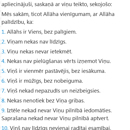
apliecinājuši, saskaņā ar viņu teikto, sekojošo:
Mēs sakām, ticot Allāha vienīgumam, ar Allāha
palīdzību, ka:
1.
Allāhs ir Viens, bez palīgiem.
2.
Viņam nekas nav līdzīgs.
3.
Viņu nekas nevar ietekmēt.
4.
Nekas nav pielūgšanas vērts izņemot Viņu.
5.
Viņš ir vienmēr pastāvējis, bez iesākuma.
6.
Viņš ir mūžīgs, bez nobeiguma.
7.
Viņš nekad nepazudīs un neizbeigsies.
8.
Nekas nenotiek bez Viņa gribas.
9.
Iztēle nekad nevar Viņu pilnībā iedomāties.
Saprašana nekad nevar Viņu pilnībā aptvert.
10.
Viņš nav līdzīgs nevienai radītai esamībai.