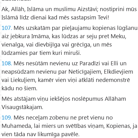
Ak, Allāh, Islāma un muslimu Aizstāvi; nostiprini mūs
Islāmā līdz dienai kad mēs sastapsim Tevi!
107.
Mēs uzskatām par pieļaujamu kopienas lūgšanu
aiz jebkura Imāma, kas lūdzas ar seju pret Meku,
vienalga, vai dievbijīga vai grēcīga, un mēs
lūdzamies par tiem kuri miruši.
108.
Mēs nesūtām nevienu uz Paradīzi vai Elli un
neapsūdzam nevienu par Neticīgajiem, Elkdievjiem
vai Liekuļiem, kamēr vien viņi atklāti nedemonstrē
kādu no šiem.
Mēs atstājam viņu iekšējos noslēpumus Allāham
Visaugstākajam.
109.
Mēs neceļam zobenu ne pret vienu no
Muhameda, lai miers un svētības viņam, Kopienas, ja
vien tāda nav likumīga pavēle.